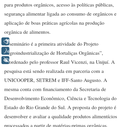
para produtos orgânicos, acesso às políticas públicas,
segurança alimentar ligada ao consumo de orgânicos e
aplicação de boas práticas agrícolas na produção
orgânica de alimentos.
Libras
O seminário é a primeira atividade do Projeto
Voz
“Agroindustrialização de Hortaliças Orgânicas”,
+ Acessibilidade
coordenado pelo professor Raul Vicenzi, na Unijuí. A
pesquisa está sendo realizada em parceria com a
UNICOOPER, SETREM e IFF-Santo Augusto. A
mesma conta com financiamento da Secretaria de
Desenvolvimento Econômico, Ciência e Tecnologia do
Estado do Rio Grande do Sul. A proposta do projeto é
desenvolver e avaliar a qualidade produtos alimentícios
processados a partir de matérias-primas orgânicas.