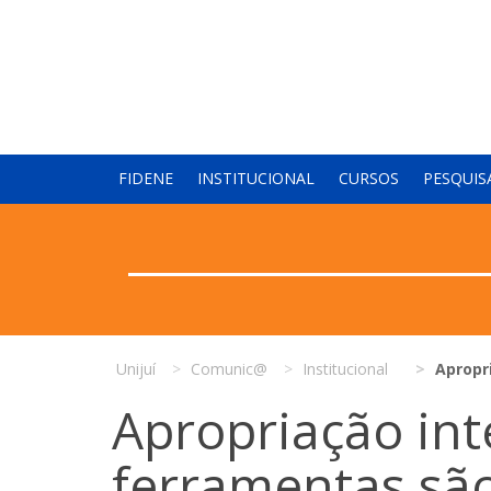
FIDENE
INSTITUCIONAL
CURSOS
PESQUIS
Unijuí
Comunic@
Institucional
Apropr
Apropriação int
ferramentas sã