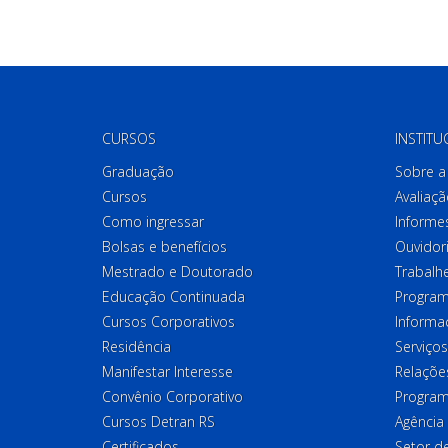
CURSOS
INSTITU
Graduação
Sobre a 
Cursos
Avaliaçã
Como ingressar
Informes
Bolsas e benefícios
Ouvidor
Mestrado e Doutorado
Trabalh
Educação Continuada
Program
Cursos Corporativos
Informa
Residência
Serviços
Manifestar Interesse
Relações
Convênio Corporativo
Program
Cursos Detran RS
Agência
Certificados
Setor 