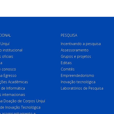
CIONAL
PESQUISA
Unijuí
Incentivando a pesquisa
o institucional
Assessoramento
 oficiais
Grupos e projetos
ia
Editais
e conosco
Comitês
a Egresso
Empreendedorismo
ções Acadêmicas
Inovação tecnológica
 de Informática
Laboratórios de Pesquisa
 internacionais
a Doação de Corpos Unijuí
 de Inovação Tecnológica
de acompanhamento e