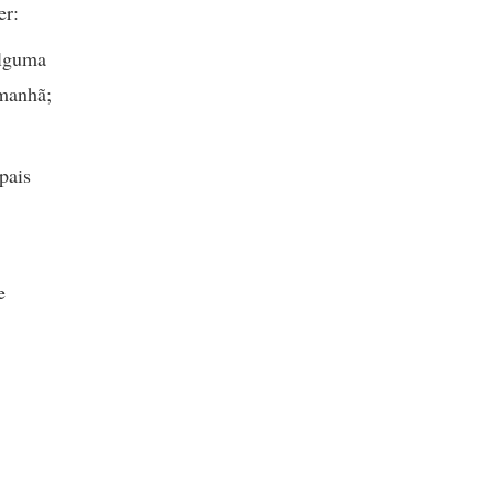
ber:
alguma
amanhã;
pais
e