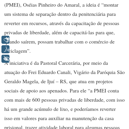
(PMEI), Oséias Pinheiro do Amaral, a ideia é “montar
um sistema de separação dentro da penitenciária para
reverter em recursos, através da capacitação de pessoas
privadas de liberdade, além de capacitá-las para que,
Libras
quando saírem, possam trabalhar com o comércio de
Voz
reciclagem”.
+ Acessibilidade
A iniciativa é da Pastoral Carcerária, por meio da
atuação do Frei Eduardo Canali, Vigário da Paróquia São
Geraldo Magela, de Ijuí – RS, que atua em projetos
sociais de apoio aos apenados. Para ele “a PMEI conta
com mais de 600 pessoas privadas de liberdade, com isso
há um grande acúmulo de lixo, e poderíamos reverter
isso em valores para auxiliar na manutenção da casa
prisional, trazer atividade laboral para algumas pessoas