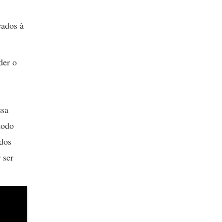
ados à
der o
ssa
todo
odos
 ser