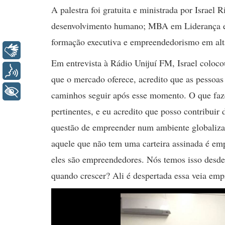
A palestra foi gratuita e ministrada por Israel 
desenvolvimento humano; MBA em Liderança e 
formação executiva e empreendedorismo em alt
Libras
Em entrevista à Rádio Unijuí FM, Israel colocou
Voz
que o mercado oferece, acredito que as pesso
+ Acessibilidade
caminhos seguir após esse momento. O que fa
pertinentes, e eu acredito que posso contribuir
questão de empreender num ambiente globaliz
aquele que não tem uma carteira assinada é emp
eles são empreendedores. Nós temos isso desde 
quando crescer? Ali é despertada essa veia em