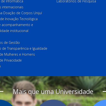
 de Informática
Laboratórios de Pesquisa
 internacionais
a Doação de Corpos Unijuí
 de Inovação Tecnológica
de acompanhamento e
lidade institucional
ios de Gestão
o de Transparência e Igualdade
l de Mulheres e Homens
 de Privacidade
A
Mais que uma Universidade