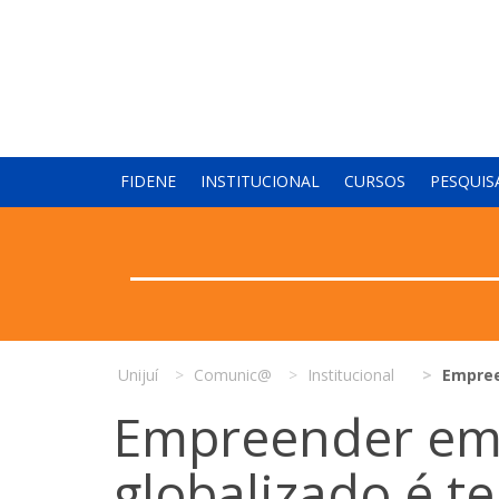
FIDENE
INSTITUCIONAL
CURSOS
PESQUIS
Unijuí
Comunic@
Institucional
Empree
Empreender e
globalizado é t