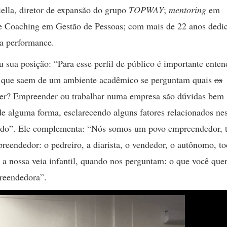
Riella, diretor de expansão do grupo
TOPWAY
;
mentoring
em
Coaching em Gestão de Pessoas; com mais de 22 anos dedic
a performance.
 sua posição: “Para esse perfil de público é importante enten
as que saem de um ambiente acadêmico se perguntam quais
os
zer? Empreender ou trabalhar numa empresa são dúvidas bem
 de alguma forma, esclarecendo alguns fatores relacionados ne
ado”. Ele complementa: “Nós somos um povo empreendedor, 
reendedor: o pedreiro, a diarista, o vendedor, o autônomo, t
a nossa veia infantil, quando nos perguntam: o que você quer
preendedora”.