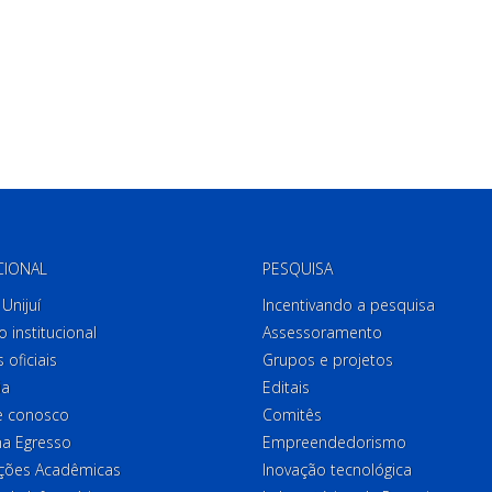
CIONAL
PESQUISA
Unijuí
Incentivando a pesquisa
o institucional
Assessoramento
 oficiais
Grupos e projetos
ia
Editais
e conosco
Comitês
a Egresso
Empreendedorismo
ções Acadêmicas
Inovação tecnológica