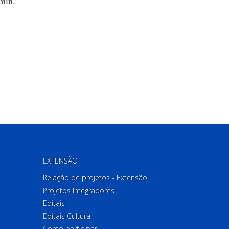
min.
EXTENSÃO
Relação de projetos - Extensão
Projetos Integradores
Editais
Editais Cultura
Como participar