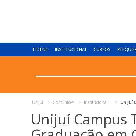
FIDENE
INSTITUCIONAL
CURSOS
PESQUIS
Unijuí
Comunic@
Institucional
Unijuí
Unijuí Campus T
Graduação em 