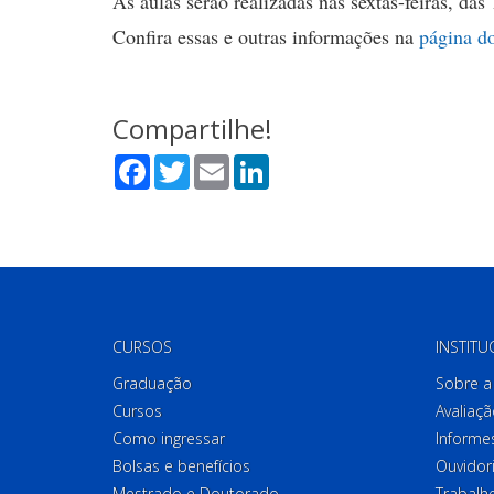
As aulas serão realizadas nas sextas-feiras, 
Confira essas e outras informações na
página do
Compartilhe!
Facebook
Twitter
Email
LinkedIn
CURSOS
INSTITU
Graduação
Sobre a 
Cursos
Avaliaçã
Como ingressar
Informes
Bolsas e benefícios
Ouvidor
Mestrado e Doutorado
Trabalh