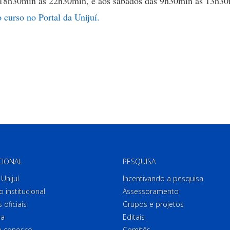
das 18h30min às 22h30min, e aos sábados das 9h30min às 13h30
 curso no Portal da Unijuí.
CIONAL
PESQUISA
Unijuí
Incentivando a pesquisa
o institucional
Assessoramento
 oficiais
Grupos e projetos
ia
Editais
e conosco
Comitês