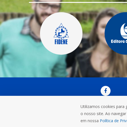
Utilizamos cookies para 
OUVI
o nosso site. Ao navegar 
Rua do C
em nossa
Política de Pri