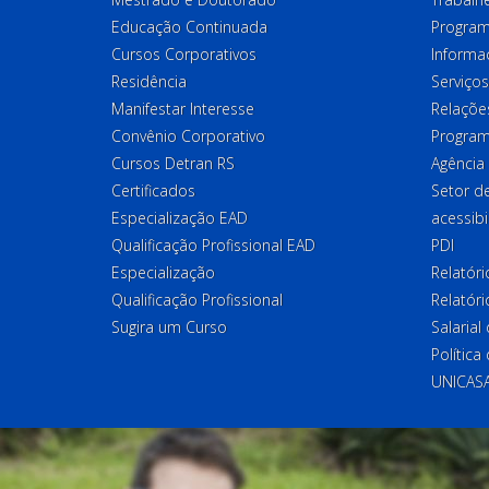
Educação Continuada
Program
Cursos Corporativos
Informa
Residência
Serviços
Manifestar Interesse
Relações
Convênio Corporativo
Program
Cursos Detran RS
Agência
Certificados
Setor 
Especialização EAD
acessibi
Qualificação Profissional EAD
PDI
Especialização
Relatór
Qualificação Profissional
Relatóri
Sugira um Curso
Salaria
Política
UNICAS