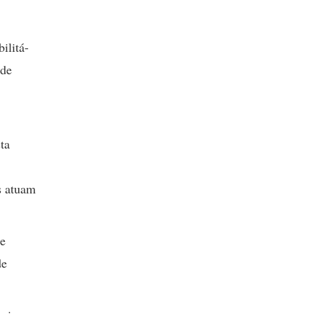
ilitá-
 de
ta
s atuam
de
de