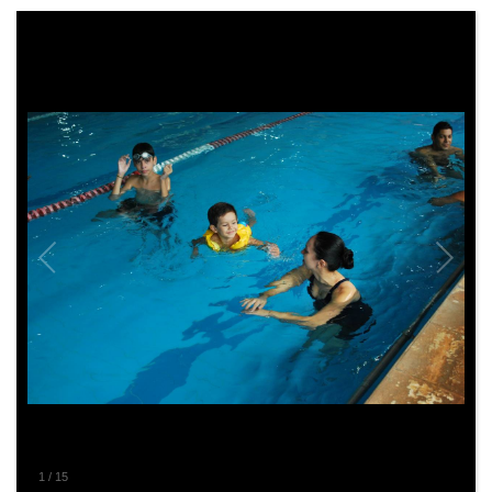
1
/
15