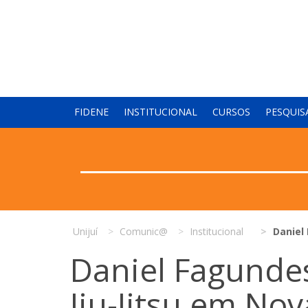
FIDENE
INSTITUCIONAL
CURSOS
PESQUIS
Unijuí
Comunic@
Institucional
Daniel
Daniel Fagunde
Jiu-Jitsu em Nov