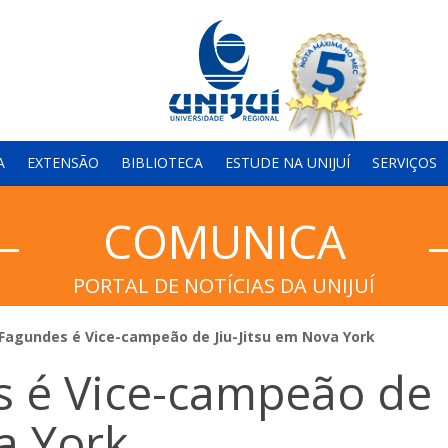
A
EXTENSÃO
BIBLIOTECA
ESTUDE NA UNIJUÍ
SERVIÇOS
COMUNICA
PORTAL DE NOTÍCIAS DA UNIJUÍ
 Fagundes é Vice-campeão de Jiu-Jitsu em Nova York
s é Vice-campeão de
a York