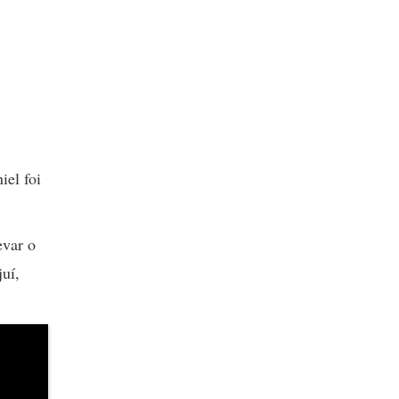
iel foi
evar o
uí,