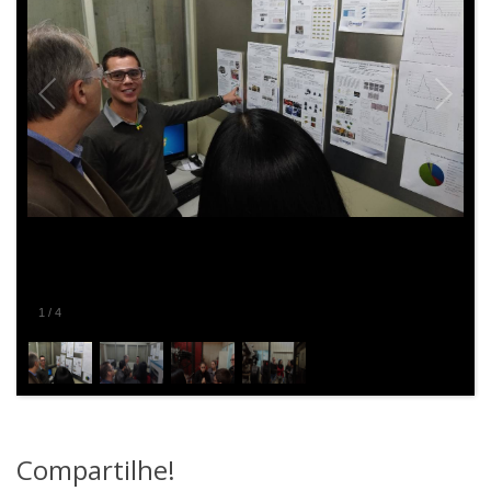
2
/
4
Compartilhe!