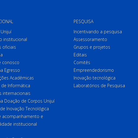
CIONAL
PESQUISA
Unijuí
Incentivando a pesquisa
o institucional
Assessoramento
 oficiais
Grupos e projetos
ia
Editais
e conosco
Comitês
a Egresso
Empreendedorismo
ções Acadêmicas
Inovação tecnológica
 de Informática
Laboratórios de Pesquisa
 internacionais
a Doação de Corpos Unijuí
 de Inovação Tecnológica
de acompanhamento e
lidade institucional