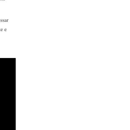
ssar
te e