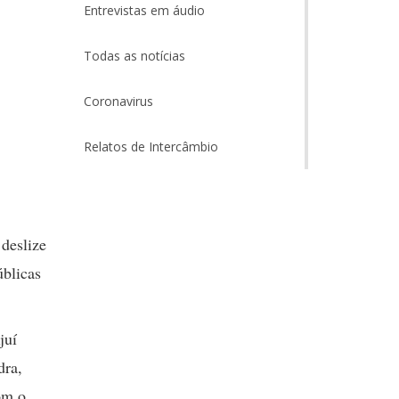
Entrevistas em áudio
Todas as notícias
Coronavirus
Relatos de Intercâmbio
 deslize
úblicas
juí
dra,
om o