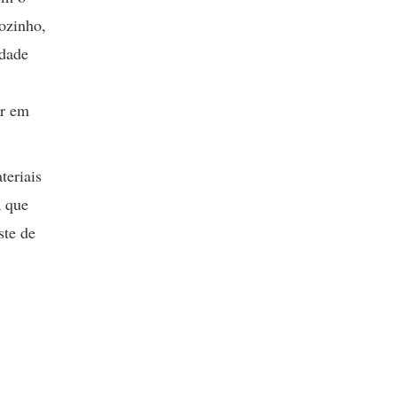
ozinho,
idade
ar em
teriais
a que
ste de