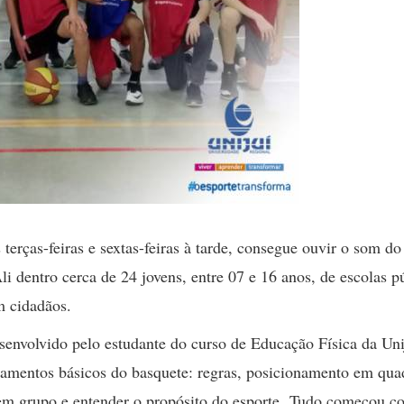
rças-feiras e sextas-feiras à tarde, consegue ouvir o som do
li dentro cerca de 24 jovens, entre 07 e 16 anos, de escolas p
m cidadãos.
senvolvido pelo estudante do curso de Educação Física da Uni
damentos básicos do basquete: regras, posicionamento em qua
 em grupo e entender o propósito do esporte. Tudo começou c