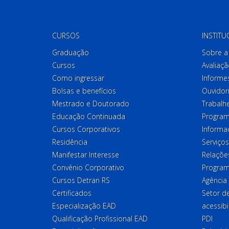
CURSOS
INSTITU
Graduação
Sobre a 
Cursos
Avaliaçã
Como ingressar
Informes
Bolsas e benefícios
Ouvidor
Mestrado e Doutorado
Trabalh
Educação Continuada
Program
Cursos Corporativos
Informa
Residência
Serviços
Manifestar Interesse
Relações
Convênio Corporativo
Program
Cursos Detran RS
Agência
Certificados
Setor 
Especialização EAD
acessibi
Qualificação Profissional EAD
PDI