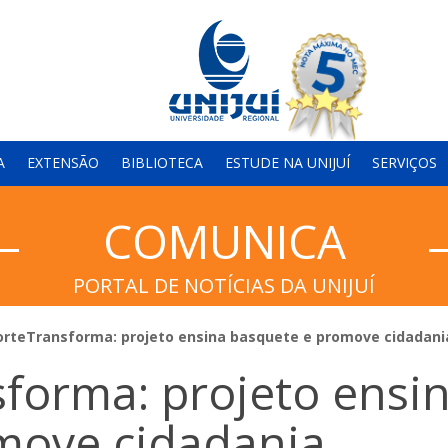
A
EXTENSÃO
BIBLIOTECA
ESTUDE NA UNIJUÍ
SERVIÇOS
COMUNICA
PORTAL DE NOTÍCIAS DA UNIJUÍ
rteTransforma: projeto ensina basquete e promove cidadani
forma: projeto ensi
move cidadania