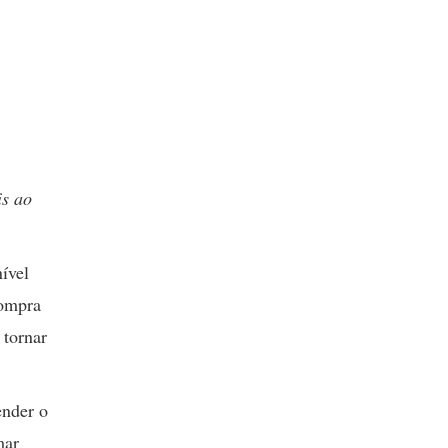
is ao
ível
compra
 tornar
ender o
mar