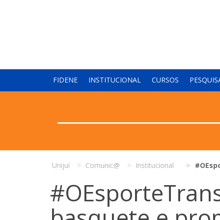
FIDENE
INSTITUCIONAL
CURSOS
PESQUIS
Unijuí
Comunic@
Institucional
#OEspo
#OEsporteTrans
basquete e pro