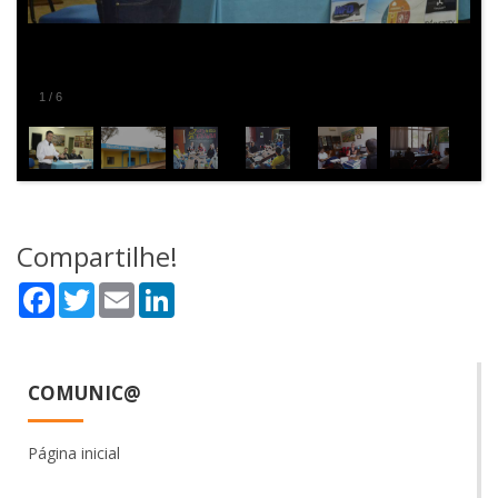
2
/
6
Compartilhe!
Facebook
Twitter
Email
LinkedIn
COMUNIC@
Página inicial