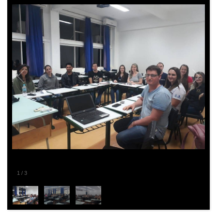
2
/
3