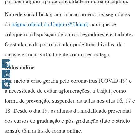
possuem algum tipo de dificuldade em uma disciplina.
Na rede social Instagram, a ação provoca os seguidores
da
página oficial da Unijuí (@Unijuí)
para que se
coloquem à disposição de outros seguidores e estudantes.
O estudante disposto a ajudar pode tirar dúvidas, dar
dicas e estudar virtualmente com o seu colega.
Libras
Aulas online
Voz
Em meio à crise gerada pelo coronavírus (COVID-19) e
+ Acessibilidade
à necessidade de evitar aglomerações, a Unijuí, como
forma de prevenção, suspendeu as aulas nos dias 16, 17 e
18. Desde o dia 19, os alunos da modalidade presencial
dos cursos de graduação e pós-graduação (
lato
e
stricto
sensu)
, têm aulas de forma
online
.