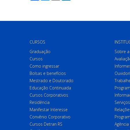
CURSOS
INSTITU
Graduação
Sobre a 
Cursos
Avaliaçã
Como ingressar
Informes
Bolsas e benefícios
Ouvidor
Mestrado e Doutorado
Trabalh
Educação Continuada
Program
Cursos Corporativos
Informa
Residência
Serviços
Manifestar Interesse
Relações
Convênio Corporativo
Program
Cursos Detran RS
Agência