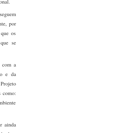
onal.
nseguem
te, por
 que os
 que se
to com a
so e da
Projeto
s como:
mbiente
r ainda