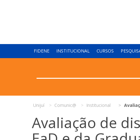
FIDENE
INSTITUCIONAL
CURSOS
PESQUIS
Unijuí
Comunic@
Institucional
Avaliaç
Avaliação de di
EaD e da Gradua