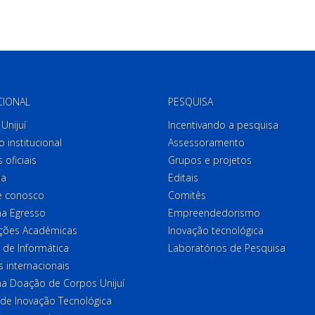
CIONAL
PESQUISA
Unijuí
Incentivando a pesquisa
o institucional
Assessoramento
 oficiais
Grupos e projetos
ia
Editais
e conosco
Comitês
a Egresso
Empreendedorismo
ções Acadêmicas
Inovação tecnológica
 de Informática
Laboratórios de Pesquisa
 internacionais
a Doação de Corpos Unijuí
 de Inovação Tecnológica