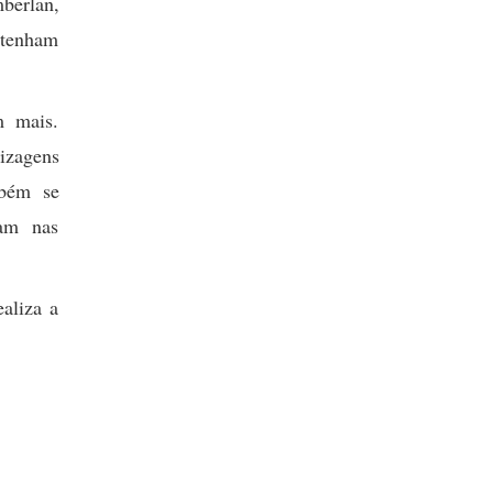
berlan,
e tenham
m mais.
izagens
mbém se
tam nas
aliza a