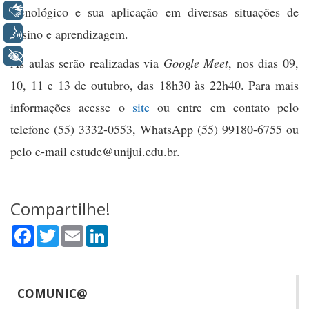
Libras
tecnológico e sua aplicação em diversas situações de
Voz
ensino e aprendizagem.
+ Acessibilidade
As aulas serão realizadas via
Google Meet
, nos dias 09,
10, 11 e 13 de outubro, das
18h30 às 22h40. Para mais
informações acesse o
site
ou entre em contato pelo
telefone (55) 3332-0553, WhatsApp (55) 99180-6755 ou
pelo e-mail estude@unijui.edu.br.
Compartilhe!
Facebook
Twitter
Email
LinkedIn
COMUNIC@