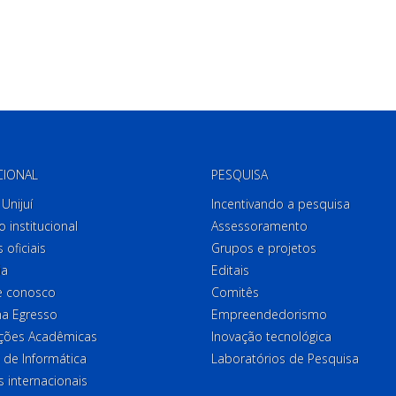
CIONAL
PESQUISA
Unijuí
Incentivando a pesquisa
o institucional
Assessoramento
 oficiais
Grupos e projetos
ia
Editais
e conosco
Comitês
a Egresso
Empreendedorismo
ções Acadêmicas
Inovação tecnológica
 de Informática
Laboratórios de Pesquisa
 internacionais