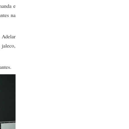
emanda e
antes na
 Adelar
jaleco,
santes.