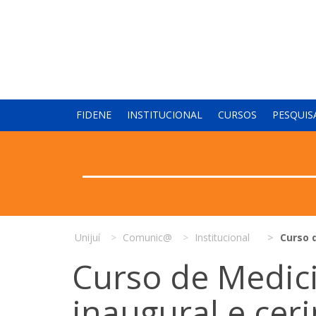
FIDENE
INSTITUCIONAL
CURSOS
PESQUIS
Unijuí
Comunic@
Institucional
Curso 
Curso de Medici
inaugural e cer