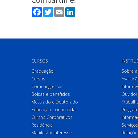
Facebook
Twitter
Email
LinkedIn
CURSOS
INSTITU
Graduação
Sobre a 
Cursos
Avaliaçã
Como ingressar
Informes
Bolsas e benefícios
Ouvidor
Mestrado e Doutorado
Trabalh
Educação Continuada
Program
Cursos Corporativos
Informa
Residência
Serviços
Manifestar Interesse
Relações