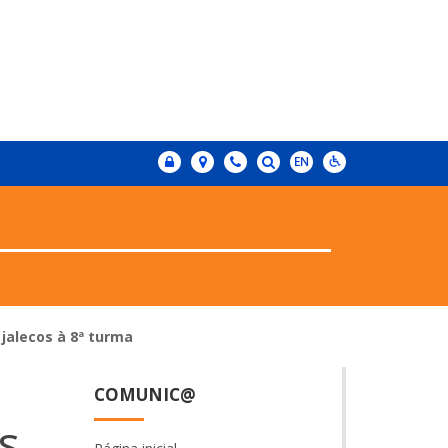
 jalecos à 8ª turma
COMUNIC@
s