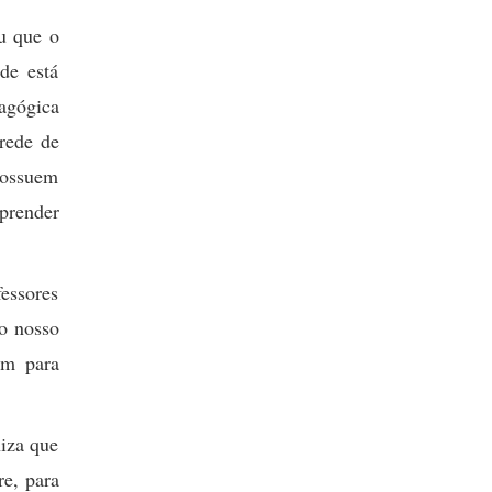
ou que o
de está
agógica
rede de
 possuem
prender
essores
o nosso
em para
niza que
e, para