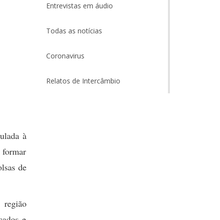
Entrevistas em áudio
Todas as notícias
Coronavirus
Relatos de Intercâmbio
ulada à
 formar
olsas de
 região
cados e