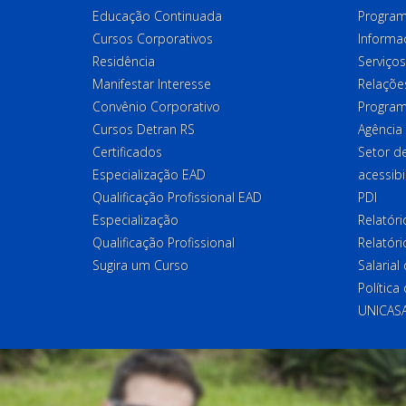
Educação Continuada
Program
Cursos Corporativos
Informa
Residência
Serviços
Manifestar Interesse
Relações
Convênio Corporativo
Program
Cursos Detran RS
Agência
Certificados
Setor 
Especialização EAD
acessibi
Qualificação Profissional EAD
PDI
Especialização
Relatór
Qualificação Profissional
Relatóri
Sugira um Curso
Salaria
Política
UNICAS