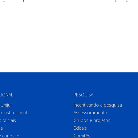
CIONAL
PESQUISA
Unijuí
Incentivando a pesquisa
o institucional
Assessoramento
 oficiais
Grupos e projetos
ia
Editais
e conosco
Comitês