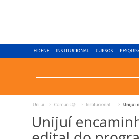
FIDENE
INSTITUCIONAL
CURSOS
PESQUIS
Unijuí
Comunic@
Institucional
Unijuí
Unijuí encamin
edital do progr