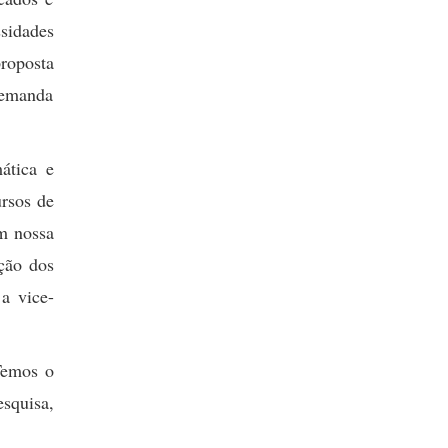
sidades
proposta
demanda
ática e
ursos de
m nossa
ção dos
 a vice-
Temos o
squisa,