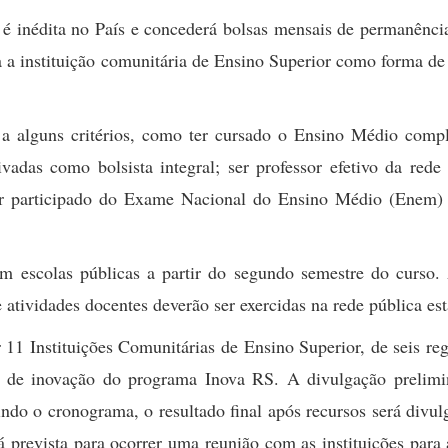
 inédita no País e concederá bolsas mensais de permanênci
 a instituição comunitária de Ensino Superior como forma de
er a alguns critérios, como ter cursado o Ensino Médio comp
vadas como bolsista integral; ser professor efetivo da rede
ter participado do Exame Nacional do Ensino Médio (Enem)
 em escolas públicas a partir do segundo semestre do curso.
atividades docentes deverão ser exercidas na rede pública est
11 Instituições Comunitárias de Ensino Superior, de seis re
s de inovação do programa Inova RS. A divulgação prelimi
uindo o cronograma, o resultado final após recursos será divu
tá prevista para ocorrer uma reunião com as instituições para 