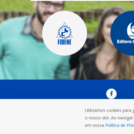
Utilizamos cookies para 
OUVI
o nosso site. Ao navegar 
Rua do C
em nossa
Política de Pri