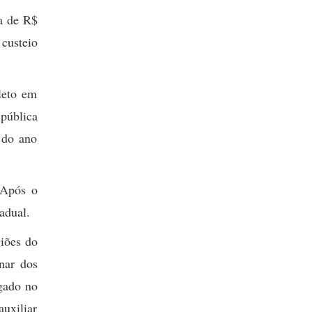
a de R$
 custeio
leto em
 pública
 do ano
 Após o
adual.
giões do
nar dos
lgado no
auxiliar