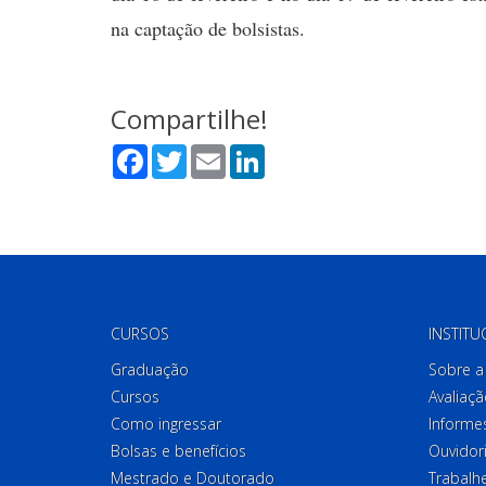
na captação de bolsistas.
Compartilhe!
Facebook
Twitter
Email
LinkedIn
CURSOS
INSTITU
Graduação
Sobre a 
Cursos
Avaliaçã
Como ingressar
Informes
Bolsas e benefícios
Ouvidor
Mestrado e Doutorado
Trabalh