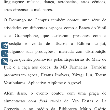
linguagens: música, dança, acrobacias, artes cênicas,
artes circenses e malabares.
O Domingo no Campus também contou uma série de
atividades em diferentes espaços como a Banca do Vinil
e a Gramophone, que estiveram presentes com a
exposição e venda de discos; a Editora Unijuí,
Libras
divulgando suas produções; mateada com distribuição
Voz
de água quente, promovida pelas Especiarias do Mate de
+ Acessibilidade
Ijuí; e a caça aos doces, da MB Farmácias. Também
promoveram ações, Exatus Imóveis, Yázigi Ijuí, Totem
Vestibulares, Aplicativo Aiqfome e Agrovel.
Além disso, o evento contou com uma praça de
alimentação com
food trucks
de Vip Festas e La
Creperia, e no prédio da Biblioteca Mário Osório