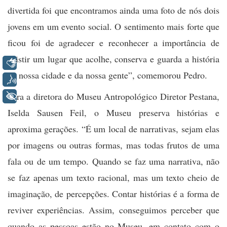
divertida foi que encontramos ainda uma foto de nós dois
jovens em um evento social. O sentimento mais forte que
ficou foi de agradecer e reconhecer a importância de
existir um lugar que acolhe, conserva e guarda a história
Libras
da nossa cidade e da nossa gente”, comemorou Pedro.
Voz
Para a diretora do Museu Antropológico Diretor Pestana,
+ Acessibilidade
Iselda Sausen Feil, o Museu preserva histórias e
aproxima gerações. “É um local de narrativas, sejam elas
por imagens ou outras formas, mas todas frutos de uma
fala ou de um tempo. Quando se faz uma narrativa, não
se faz apenas um texto racional, mas um texto cheio de
imaginação, de percepções. Contar histórias é a forma de
reviver experiências. Assim, conseguimos perceber que
quando as pessoas estão no Museu, em contato com o