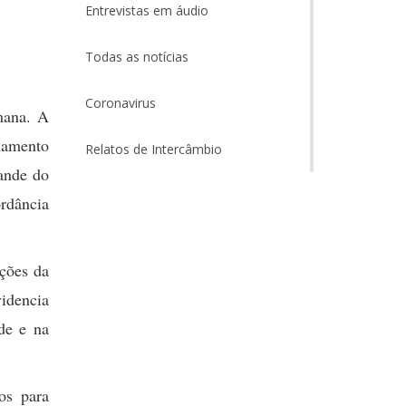
Entrevistas em áudio
Todas as notícias
Coronavirus
mana. A
mamento
Relatos de Intercâmbio
rande do
rdância
ições da
idencia
de e na
os para