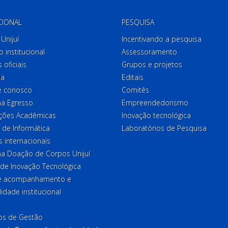
CIONAL
PESQUISA
Unijuí
Incentivando a pesquisa
o institucional
Assessoramento
 oficiais
Grupos e projetos
ia
Editais
e conosco
Comitês
a Egresso
Empreendedorismo
ções Acadêmicas
Inovação tecnológica
 de Informática
Laboratórios de Pesquisa
 internacionais
a Doação de Corpos Unijuí
 de Inovação Tecnológica
de acompanhamento e
lidade institucional
ios de Gestão