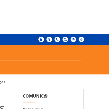
ços
COMUNIC@
s