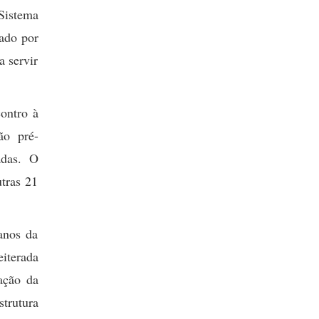
 Sistema
eado por
a servir
contro à
ão pré-
adas. O
tras 21
anos da
eiterada
cação da
trutura