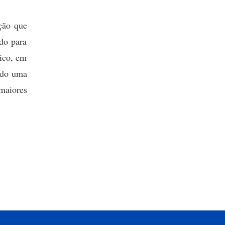
ição que
udo para
lico, em
ando uma
maiores