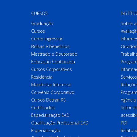
CURSOS
INSTITU
Graduação
Sobre a 
Cursos
Avaliaçã
Como ingressar
Informes
Bolsas e benefícios
Ouvidor
Mestrado e Doutorado
Trabalh
Educação Continuada
Program
Cursos Corporativos
Informa
Residência
Serviços
Manifestar Interesse
Relações
Convênio Corporativo
Program
Cursos Detran RS
Agência
Certificados
Setor 
Especialização EAD
acessibi
Qualificação Profissional EAD
PDI
Especialização
Relatór