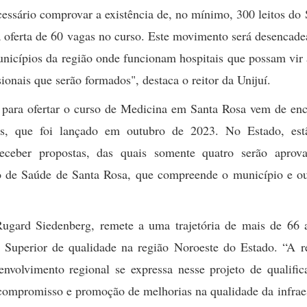
essário comprovar a existência de, no mínimo, 300 leitos do
a oferta de 60 vagas no curso. Este movimento será desencad
unicípios da região onde funcionam hospitais que possam vir 
ionais que serão formados", destaca o reitor da Unijuí.
r para ofertar o curso de Medicina em Santa Rosa vem de en
as, que foi lançado em outubro de 2023. No Estado, est
eceber propostas, das quais somente quatro serão aprov
ão de Saúde de Santa Rosa, que compreende o município e ou
 Rugard Siedenberg, remete a uma trajetória de mais de 66 
o Superior de qualidade na região Noroeste do Estado. “A r
envolvimento regional se expressa nesse projeto de qualifi
ompromisso e promoção de melhorias na qualidade da infraes