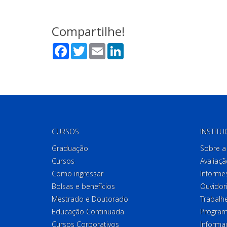
Compartilhe!
Facebook
Twitter
Email
LinkedIn
CURSOS
INSTITU
Graduação
Sobre a 
Cursos
Avaliaçã
Como ingressar
Informes
Bolsas e benefícios
Ouvidor
Mestrado e Doutorado
Trabalh
Educação Continuada
Program
Cursos Corporativos
Informa