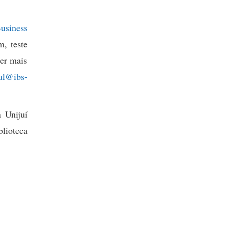
Business
, teste
ter mais
ul@ibs-
 Unijuí
lioteca