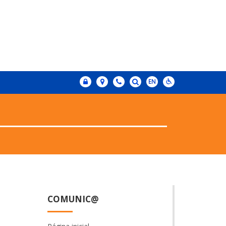
a
COMUNIC@