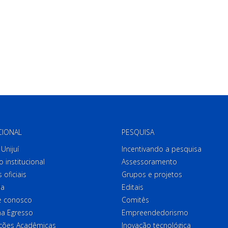
CIONAL
PESQUISA
Unijuí
Incentivando a pesquisa
o institucional
Assessoramento
 oficiais
Grupos e projetos
ia
Editais
e conosco
Comitês
a Egresso
Empreendedorismo
ções Acadêmicas
Inovação tecnológica