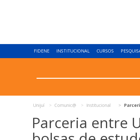
FIDENE
INSTITUCIONAL
CURSOS
PESQUIS
Unijuí
Comunic@
Institucional
Parceri
Parceria entre U
bolsas de estu