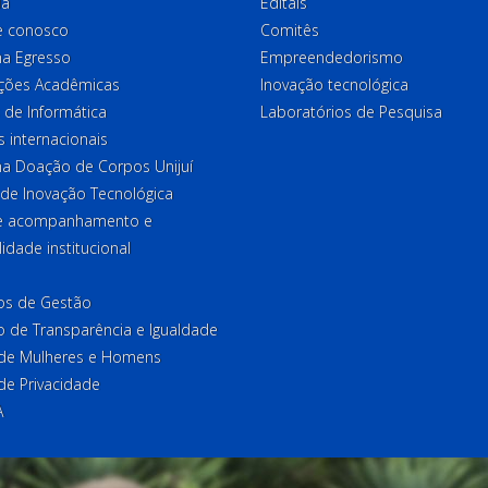
ia
Editais
e conosco
Comitês
a Egresso
Empreendedorismo
ções Acadêmicas
Inovação tecnológica
 de Informática
Laboratórios de Pesquisa
 internacionais
a Doação de Corpos Unijuí
 de Inovação Tecnológica
de acompanhamento e
lidade institucional
ios de Gestão
o de Transparência e Igualdade
l de Mulheres e Homens
 de Privacidade
A