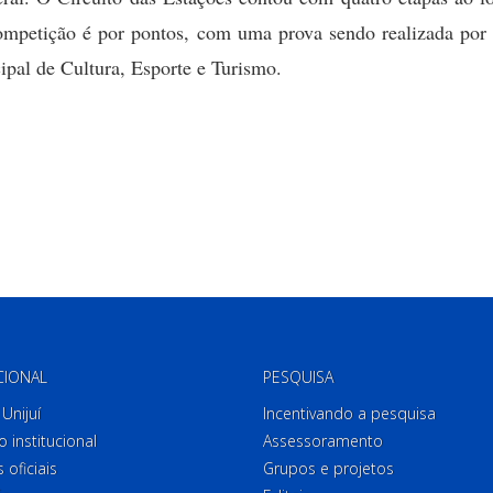
ompetição é por pontos, com uma prova sendo realizada por 
cipal de Cultura, Esporte e Turismo.
CIONAL
PESQUISA
Unijuí
Incentivando a pesquisa
o institucional
Assessoramento
 oficiais
Grupos e projetos