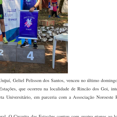
nijuí, Geliel Pelisson dos Santos, venceu no último domingo
Estações, que ocorreu na localidade de Rincão dos Goi, inte
leta Universitário, em parceria com a Associação Noroeste 
eral. O Circuito das Estações contou com quatro etapas ao 