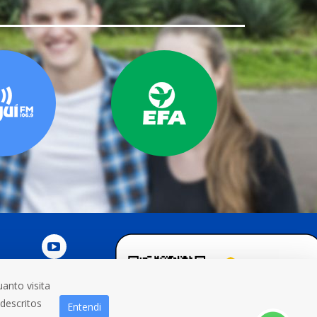
anto visita
NOSCO
 descritos
Entendi