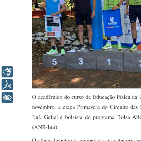
Libras
Voz
O acadêmico do curso de Educação Física da U
+ Acessibilidade
novembro, a etapa Primavera do Circuito das 
Ijuí. Geliel é bolsista do programa Bolsa At
(ANR-Ijuí).
O atleta disputou a competição na categoria g