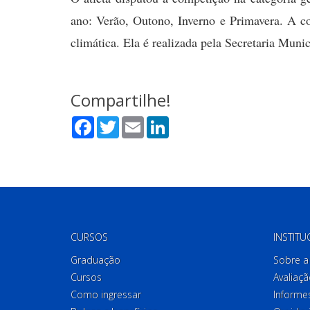
ano: Verão, Outono, Inverno e Primavera. A c
climática. Ela é realizada pela Secretaria Muni
Compartilhe!
Facebook
Twitter
Email
LinkedIn
CURSOS
INSTITU
Graduação
Sobre a 
Cursos
Avaliaçã
Como ingressar
Informes