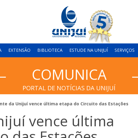
A
EXTENSÃO
BIBLIOTECA
ESTUDE NA UNIJUÍ
SERVIÇOS
COMUNICA
PORTAL DE NOTÍCIAS DA UNIJUÍ
nte da Unijuí vence última etapa do Circuito das Estações
ijuí vence última
to das Estações