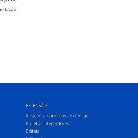
estação
EXTENSÃO
Relação de projetos - Extensão
Projetos Integradores
Editais