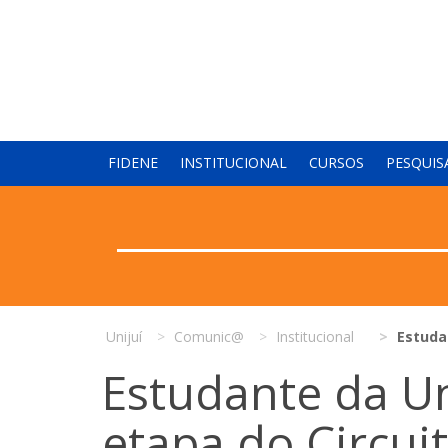
FIDENE
INSTITUCIONAL
CURSOS
PESQUIS
Unijuí
Comunic@
Institucional
Estuda
Estudante da Un
etapa do Circui