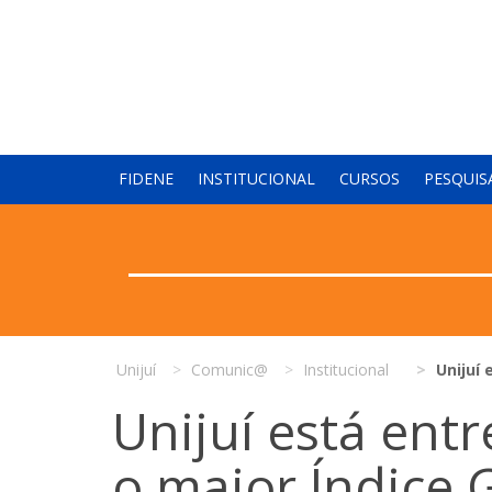
FIDENE
INSTITUCIONAL
CURSOS
PESQUIS
Unijuí
Comunic@
Institucional
Unijuí 
Unijuí está ent
o maior Índice 