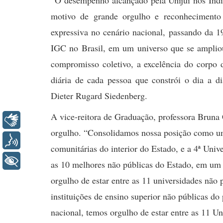
“O desempenho alcançado pela Unijuí nos Indi
motivo de grande orgulho e reconheciment
expressiva no cenário nacional, passando da 1
IGC no Brasil, em um universo que se ampliou
compromisso coletivo, a excelência do corpo 
diária de cada pessoa que constrói o dia a di
Dieter Rugard Siedenberg.
A vice-reitora de Graduação, professora Bruna
Libras
orgulho. “Consolidamos nossa posição como uma
Voz
comunitárias do interior do Estado, e a 4ª Un
+ Acessibilidade
as 10 melhores não públicas do Estado, em um t
orgulho de estar entre as 11 universidades não
instituições de ensino superior não públicas do
nacional, temos orgulho de estar entre as 11 U