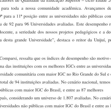
cadores de Qualidade da Educação Superior – ciclo Enade 2
o para toda a nossa comunidade acadêmica. Avançamos d
9ª para a 11ª posição entre as universidades não públicas c
 de 92 para 96 Universidades avaliadas. Este desempenho re
docente, a seriedade dos nossos projetos pedagógicos e a de
a desta grande Universidade”, destaca o reitor da Unijuí, p
 Comparsi, ressalta que os índices de desempenho são motivo 
 das instituições com os melhores IGCs entre as universida
iversidade comunitária com maior IGC no Rio Grande do Sul e 
otal de 94 instituições avaliadas. No cenário nacional, temos
 públicas com maior IGC do Brasil, e entre as 87 melhores
 país, considerando um universo de 1.807 avaliadas. No cenár
niversidades não públicas com maior IGC do Brasil e entre as