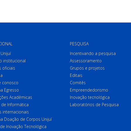
CIONAL
PESQUISA
Unijuí
Incentivando a pesquisa
o institucional
Assessoramento
 oficiais
Grupos e projetos
ia
Editais
e conosco
Comitês
a Egresso
Empreendedorismo
ções Acadêmicas
Inovação tecnológica
 de Informática
Laboratórios de Pesquisa
 internacionais
a Doação de Corpos Unijuí
 de Inovação Tecnológica