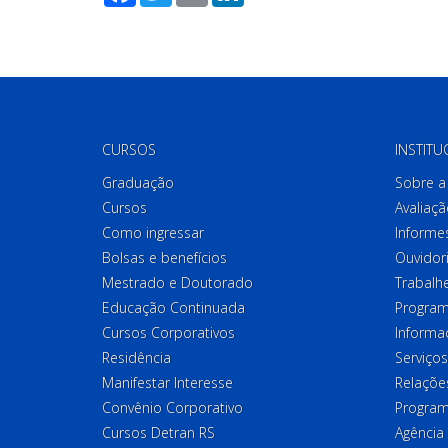
CURSOS
INSTITU
Graduação
Sobre a 
Cursos
Avaliaçã
Como ingressar
Informes
Bolsas e benefícios
Ouvidor
Mestrado e Doutorado
Trabalh
Educação Continuada
Program
Cursos Corporativos
Informa
Residência
Serviços
Manifestar Interesse
Relações
Convênio Corporativo
Program
Cursos Detran RS
Agência