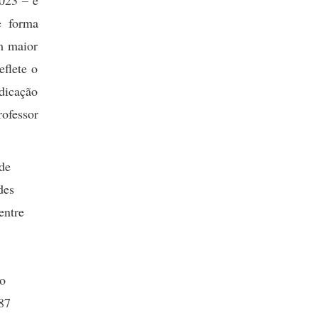
023 – é
e forma
om maior
flete o
dicação
rofessor
de
des
entre
io
 87