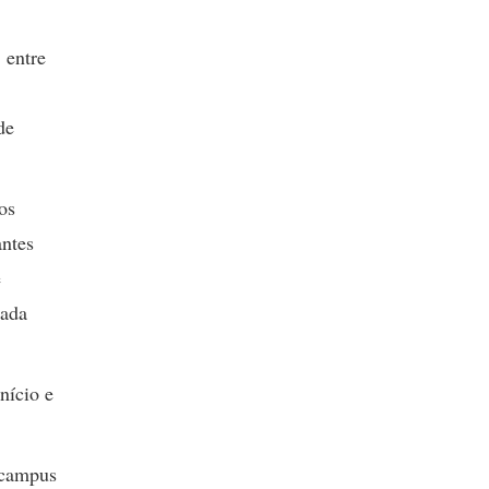
 entre
de
os
antes
e
vada
nício e
 campus