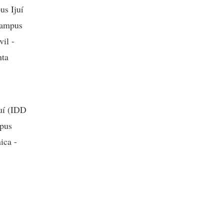
us Ijuí
campus
il -
nta
juí (IDD
mpus
ica -