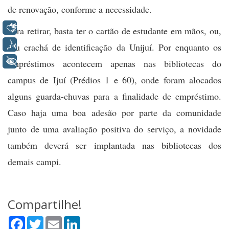
de renovação, conforme a necessidade.
Libras
Para retirar, basta ter o cartão de estudante em mãos, ou,
Voz
seu crachá de identificação da Unijuí. Por enquanto os
+ Acessibilidade
empréstimos acontecem apenas nas bibliotecas do
campus de Ijuí (Prédios 1 e 60), onde foram alocados
alguns guarda-chuvas para a finalidade de empréstimo.
Caso haja uma boa adesão por parte da comunidade
junto de uma avaliação positiva do serviço, a novidade
também deverá ser implantada nas bibliotecas dos
demais campi.
Compartilhe!
Facebook
Twitter
Email
LinkedIn