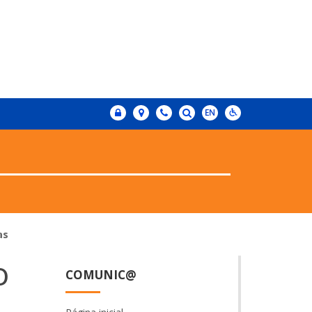
as
o
COMUNIC@