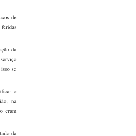
uxos de
 feridas
cação da
 serviço
isso se
ficar o
ião, na
ão eram
stado da