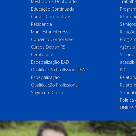
Mestrado e Doutorado
Trabalh
Educação Continuada
Program
Cursos Corporativos
Informa
Residência
Serviços
Manifestar Interesse
Relações
Convênio Corporativo
Program
Cursos Detran RS
Agência
Certificados
Setor 
Especialização EAD
acessibi
Qualificação Profissional EAD
PDI
Especialização
Relatór
Qualificação Profissional
Relatóri
Sugira um Curso
Salaria
Política
UNICAS