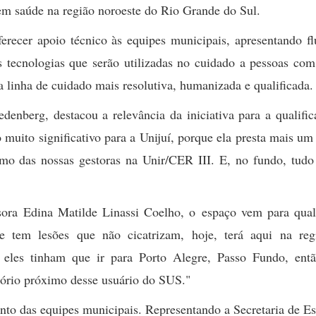
 em saúde na região noroeste do Rio Grande do Sul.
erecer apoio técnico às equipes municipais, apresentando fl
 tecnologias que serão utilizadas no cuidado a pessoas com
 linha de cuidado mais resolutiva, humanizada e qualificada.
edenberg, destacou a relevância da iniciativa para a qualifi
uito significativo para a Unijuí, porque ela presta mais um
o das nossas gestoras na Unir/CER III. E, no fundo, tudo 
.
ora Edina Matilde Linassi Coelho, o espaço vem para quali
e tem lesões que não cicatrizam, hoje, terá aqui na reg
 eles tinham que ir para Porto Alegre, Passo Fundo, ent
tório próximo desse usuário do SUS."
ento das equipes municipais. Representando a Secretaria de E