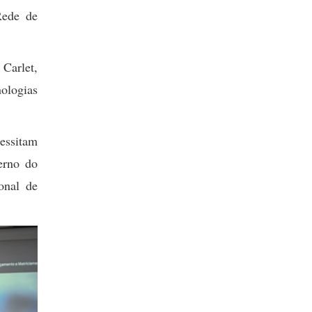
Rede de
Carlet,
nologias
essitam
erno do
onal de