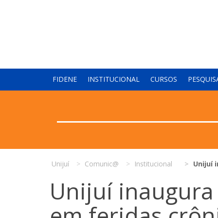
FIDENE
INSTITUCIONAL
CURSOS
PESQUIS
Unijuí
Comunic@
Institucional
Unijuí
Unijuí inaugura
em feridas crôn