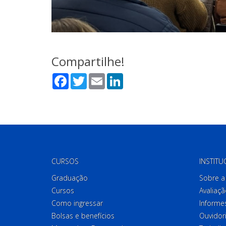
Compartilhe!
Facebook
Twitter
Email
LinkedIn
CURSOS
INSTITU
Graduação
Sobre a 
Cursos
Avaliaçã
Como ingressar
Informes
Bolsas e benefícios
Ouvidor