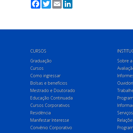
Facebook
Twitter
Email
LinkedIn
CURSOS
INSTITU
Graduação
Sobre a 
Cursos
Avaliaçã
Como ingressar
Informes
Bolsas e benefícios
Ouvidor
Mestrado e Doutorado
Trabalh
Educação Continuada
Program
Cursos Corporativos
Informa
Residência
Serviços
Manifestar Interesse
Relações
Convênio Corporativo
Program