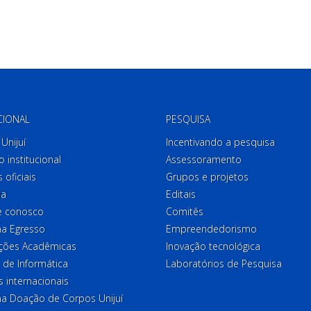
CIONAL
PESQUISA
Unijuí
Incentivando a pesquisa
o institucional
Assessoramento
 oficiais
Grupos e projetos
ia
Editais
e conosco
Comitês
a Egresso
Empreendedorismo
ções Acadêmicas
Inovação tecnológica
 de Informática
Laboratórios de Pesquisa
 internacionais
a Doação de Corpos Unijuí