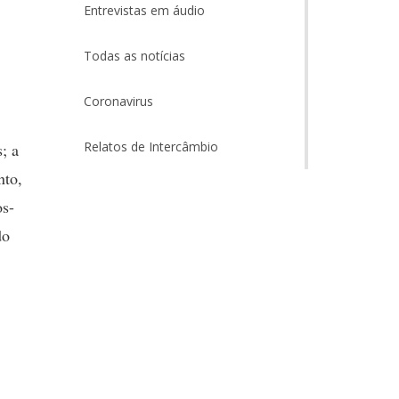
Entrevistas em áudio
Todas as notícias
Coronavirus
Relatos de Intercâmbio
; a
nto,
os-
do