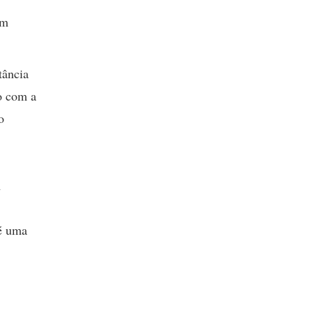
em
tância
o com a
o
m
 é uma