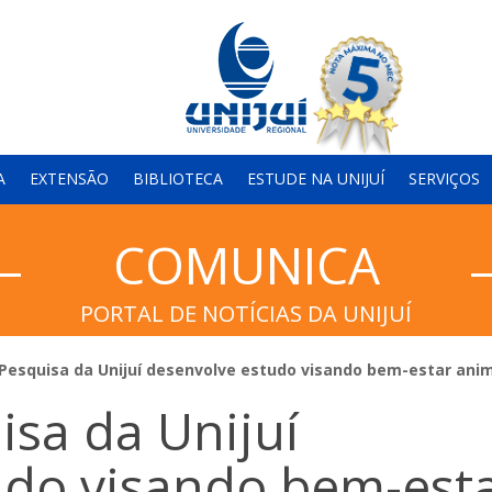
A
EXTENSÃO
BIBLIOTECA
ESTUDE NA UNIJUÍ
SERVIÇOS
COMUNICA
PORTAL DE NOTÍCIAS DA UNIJUÍ
Pesquisa da Unijuí desenvolve estudo visando bem-estar ani
sa da Unijuí
udo visando bem-est