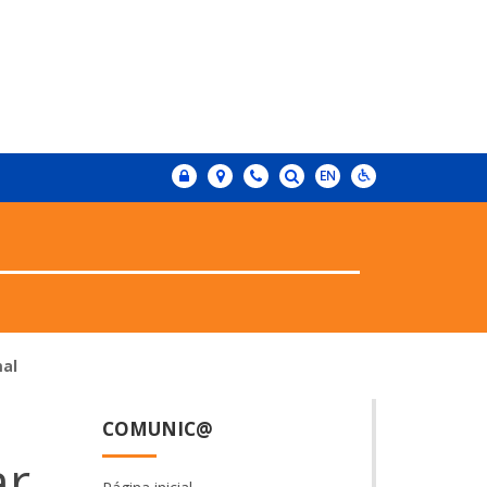
mal
COMUNIC@
ar