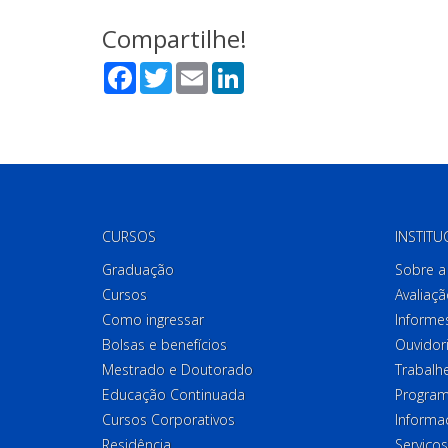
Compartilhe!
Facebook
Twitter
Email
LinkedIn
CURSOS
INSTITU
Graduação
Sobre a 
Cursos
Avaliaçã
Como ingressar
Informes
Bolsas e benefícios
Ouvidor
Mestrado e Doutorado
Trabalh
Educação Continuada
Program
Cursos Corporativos
Informa
Residência
Serviços