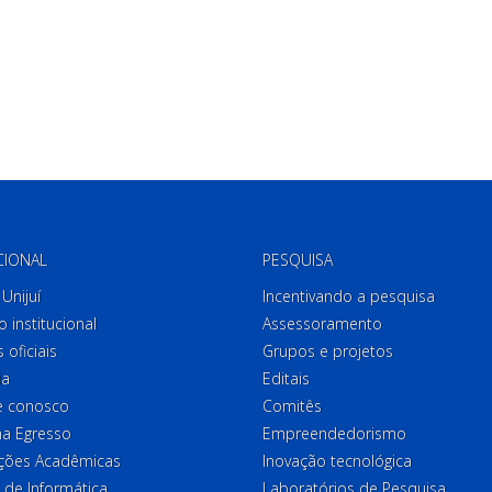
CIONAL
PESQUISA
Unijuí
Incentivando a pesquisa
o institucional
Assessoramento
 oficiais
Grupos e projetos
ia
Editais
e conosco
Comitês
a Egresso
Empreendedorismo
ções Acadêmicas
Inovação tecnológica
 de Informática
Laboratórios de Pesquisa