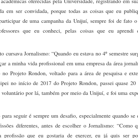
 acadêmicas oferecidas pela Universidade, registrando em su
ada em ser convidada, porque todas as coisas que eu publiq
participar de uma campanha da Unijuí, sempre foi de fato o
rofessores que eu conheci, pelas coisas que eu aprendi 
to cursava Jornalismo: “Quando eu estava no 4º semestre sur
ar a minha vida profissional em uma empresa da área jornalí
o no Projeto Rondon, voltado para a área de pesquisa e ext
cipei no início de 2017 do Projeto Rondon, passei quase 20
voluntário por lá, também por meio da Unijuí, e foi uma exp
 para seguir é sempre um desafio, especialmente quando se 
issões diferentes, antes de escolher o Jornalismo: “Como q
a profissão que eu gostaria de exercer, eu já quis ser po