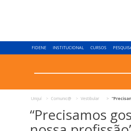
FIDENE
INSTITUCIONAL
CURSOS
PESQUIS
Unijuí
Comunic@
Vestibular
“Precisa
“Precisamos gos
nossa profissão