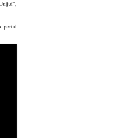
nijuí”,
 portal