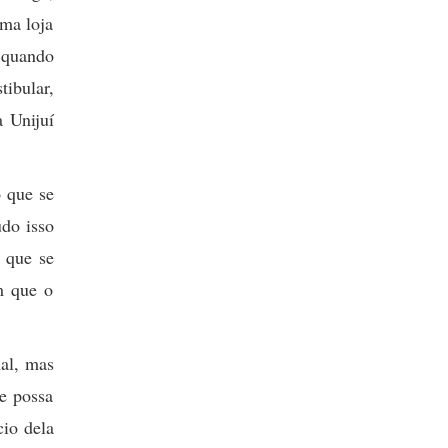
ma loja
 quando
tibular,
a Unijuí
o que se
udo isso
 que se
m que o
nal, mas
se possa
cio dela