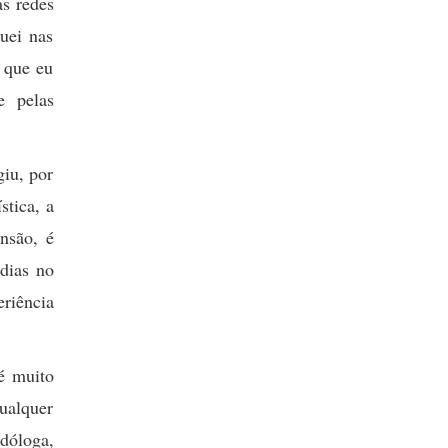
as redes
uei nas
 que eu
e pelas
giu, por
stica, a
ensão, é
 dias no
eriência
é muito
ualquer
dóloga,