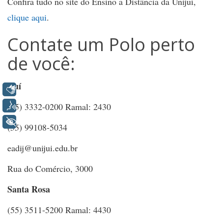
Confira tudo no site do Ensino a Distância da Unijuí,
clique aqui
.
Contate um Polo perto
de você:
Ijuí
Libras
Voz
(55) 3332-0200 Ramal: 2430
+ Acessibilidade
(55) 99108-5034
eadij@unijui.edu.br
Rua do Comércio, 3000
Santa Rosa
(55) 3511-5200 Ramal: 4430