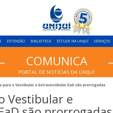
A
EXTENSÃO
BIBLIOTECA
ESTUDE NA UNIJUÍ
SERVIÇOS
COMUNICA
PORTAL DE NOTÍCIAS DA UNIJUÍ
s para o Vestibular e Extravestibular EaD são prorrogadas
o Vestibular e
 EaD são prorrogadas