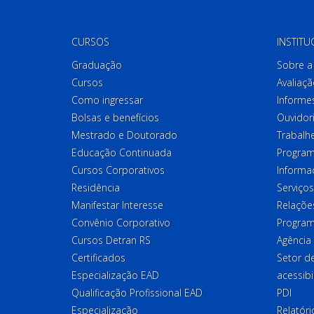
CURSOS
INSTITU
Graduação
Sobre a 
Cursos
Avaliaçã
Como ingressar
Informes
Bolsas e benefícios
Ouvidor
Mestrado e Doutorado
Trabalh
Educação Continuada
Program
Cursos Corporativos
Informa
Residência
Serviços
Manifestar Interesse
Relações
Convênio Corporativo
Program
Cursos Detran RS
Agência
Certificados
Setor 
Especialização EAD
acessibi
Qualificação Profissional EAD
PDI
Especialização
Relatór