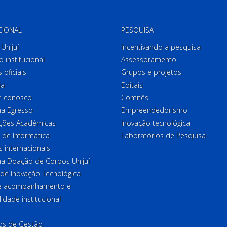
CIONAL
PESQUISA
Unijuí
Incentivando a pesquisa
o institucional
Assessoramento
 oficiais
Grupos e projetos
ia
Editais
e conosco
Comitês
a Egresso
Empreendedorismo
ções Acadêmicas
Inovação tecnológica
 de Informática
Laboratórios de Pesquisa
 internacionais
a Doação de Corpos Unijuí
 de Inovação Tecnológica
de acompanhamento e
lidade institucional
ios de Gestão