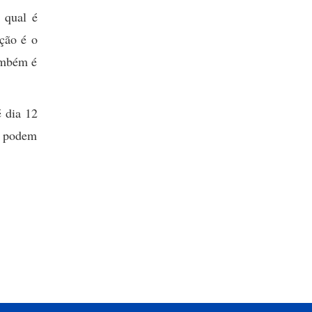
 qual é
pção é o
ambém é
é dia 12
 3 podem