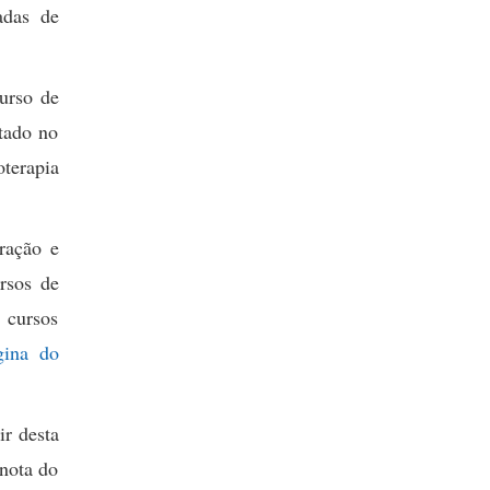
adas de
curso de
rtado no
oterapia
ração e
rsos de
 cursos
gina do
ir desta
 nota do