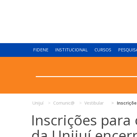
FIDENE
INSTITUCIONAL
CURSOS
PESQUIS
Unijuí
Comunic@
Vestibular
Inscriçõe
Inscrições para
da Unijuí encer