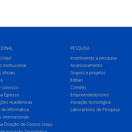
CIONAL
PESQUISA
Unijuí
Incentivando a pesquisa
o institucional
Assessoramento
 oficiais
Grupos e projetos
ia
Editais
e conosco
Comitês
a Egresso
Empreendedorismo
ções Acadêmicas
Inovação tecnológica
 de Informática
Laboratórios de Pesquisa
 internacionais
a Doação de Corpos Unijuí
 de Inovação Tecnológica