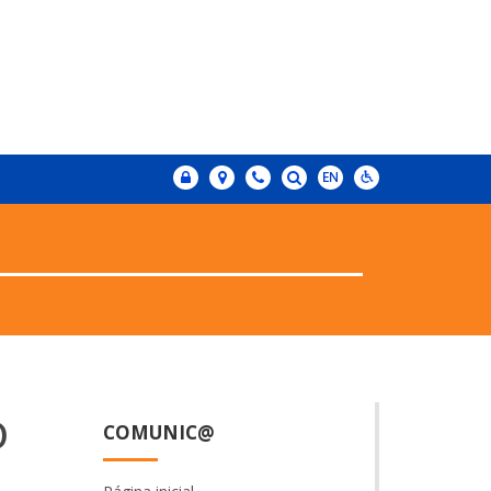
o
COMUNIC@