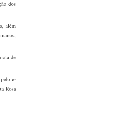
ção dos
s, além
umanos,
 nota de
 pelo e-
nta Rosa