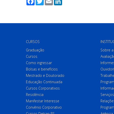
CURSOS
INSTITU
Graduação
Sobre a 
Cursos
Avaliaçã
Como ingressar
Informes
Bolsas e benefícios
Ouvidor
Mestrado e Doutorado
Trabalh
Educação Continuada
Program
Cursos Corporativos
Informa
Residência
Serviços
Manifestar Interesse
Relações
Convênio Corporativo
Program
Cursos Detran RS
Agência