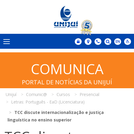
COMUNICA
PORTAL DE NOTÍCIAS DA UNIJUÍ
Unijuí
Comunic@
Cursos
Presencial
Letras: Português - EaD (Licenciatura)
TCC discute internacionalização e justiça
linguística no ensino superior