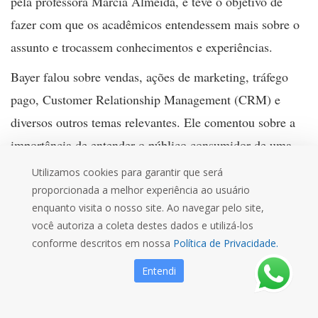
pela professora Márcia Almeida, e teve o objetivo de
fazer com que os acadêmicos entendessem mais sobre o
assunto e trocassem conhecimentos e experiências.
Bayer falou sobre vendas, ações de marketing, tráfego
pago, Customer Relationship Management
(CRM) e
diversos outros temas relevantes. Ele comentou sobre a
importância de entender o público consumidor de uma
empresa e focar no resultado das ações feitas no
Utilizamos cookies para garantir que será
ambiente digital. “O digital veio trazer a possibilidade da
proporcionada a melhor experiência ao usuário
enquanto visita o nosso site. Ao navegar pelo site,
gente metrificar cada detalhe e resultado de investimentos
você autoriza a coleta destes dados e utilizá-los
feitos em marketing”, destaca.
conforme descritos em nossa
Política de Privacidade.
O convidado complementou que, atualmente, anúncios
Entendi
que eram veiculados na televisão aberta estão no digital,
no YouTube, por exemplo, onde é possível saber com