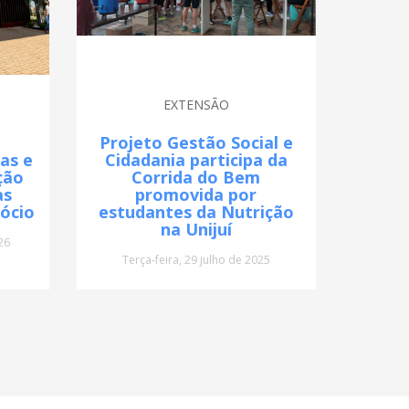
EXTENSÃO
Projeto Gestão Social e
as e
Cidadania participa da
ção
Corrida do Bem
as
promovida por
ócio
estudantes da Nutrição
na Unijuí
26
Terça-feira, 29 julho de 2025