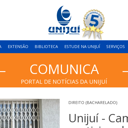
A
EXTENSÃO
BIBLIOTECA
ESTUDE NA UNIJUÍ
SERVIÇOS
COMUNICA
PORTAL DE NOTÍCIAS DA UNIJUÍ
DIREITO (BACHARELADO)
Unijuí - C