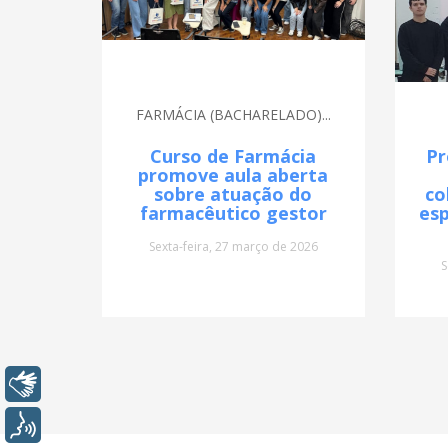
FARMÁCIA (BACHARELADO)...
Curso de Farmácia
Pr
promove aula aberta
sobre atuação do
co
farmacêutico gestor
esp
Sexta-feira, 27 março de 2026
S
Libras
Voz