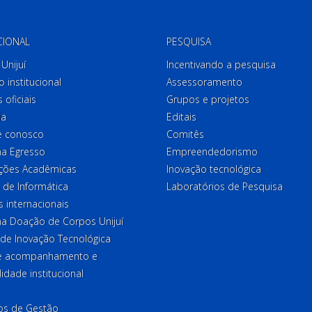
CIONAL
PESQUISA
Unijuí
Incentivando a pesquisa
o institucional
Assessoramento
 oficiais
Grupos e projetos
ia
Editais
e conosco
Comitês
a Egresso
Empreendedorismo
ções Acadêmicas
Inovação tecnológica
 de Informática
Laboratórios de Pesquisa
 internacionais
a Doação de Corpos Unijuí
 de Inovação Tecnológica
de acompanhamento e
lidade institucional
ios de Gestão