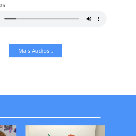
sta
Mais Audios...