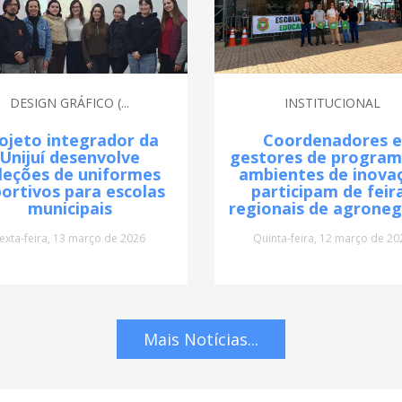
DESIGN GRÁFICO (...
INSTITUCIONAL
ojeto integrador da
Coordenadores e
Unijuí desenvolve
gestores de program
leções de uniformes
ambientes de inova
ortivos para escolas
participam de feir
municipais
regionais de agroneg
exta-feira, 13 março de 2026
Quinta-feira, 12 março de 20
Mais Notícias...