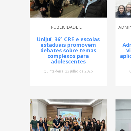
PUBLICIDADE E ...
ADMIN
Unijuí, 36ª CRE e escolas
estaduais promovem
Adm
debates sobre temas
v
complexos para
apli
adolescentes
Quinta-feira, 23 julho de 2026
Q