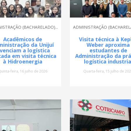
ISTRAÇÃO (BACHARELADO)...
ADMINISTRAÇÃO (BACHARELA
Acadêmicos de
Visita técnica à Kep
inistração da Unijuí
Weber aproxima
ivenciam a logística
estudantes de
cada em visita técnica
Administração da prá
à Hidroenergia
logística industria
uinta-feira, 16 julho de 2026
Quarta-feira, 15 julho de 20