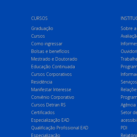
CURSOS
INSTITU
Graduação
Sobre a 
Cursos
Avaliaçã
Como ingressar
Informes
Bolsas e benefícios
Ouvidor
Mestrado e Doutorado
Trabalh
Educação Continuada
Program
Cursos Corporativos
Informa
Residência
Serviços
Manifestar Interesse
Relações
Convênio Corporativo
Program
Cursos Detran RS
Agência
Certificados
Setor 
Especialização EAD
acessibi
Qualificação Profissional EAD
PDI
Especialização
Relatór