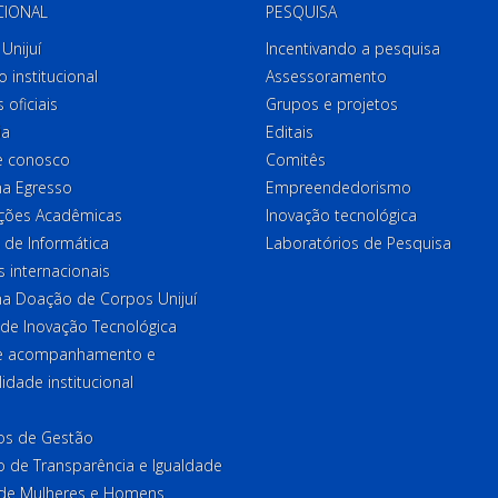
CIONAL
PESQUISA
Unijuí
Incentivando a pesquisa
o institucional
Assessoramento
 oficiais
Grupos e projetos
ia
Editais
e conosco
Comitês
a Egresso
Empreendedorismo
ções Acadêmicas
Inovação tecnológica
 de Informática
Laboratórios de Pesquisa
 internacionais
a Doação de Corpos Unijuí
 de Inovação Tecnológica
de acompanhamento e
lidade institucional
ios de Gestão
o de Transparência e Igualdade
l de Mulheres e Homens