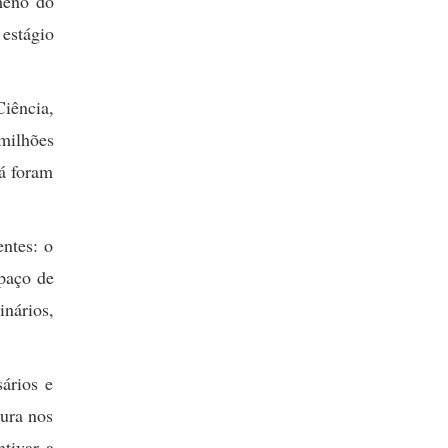
meno do
estágio
iência,
milhões
já foram
ntes: o
spaço de
nários,
ários e
tura nos
tivar a