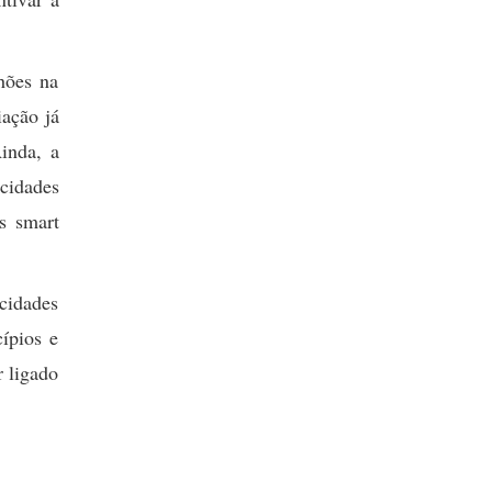
hões na
iação já
Ainda, a
cidades
s smart
cidades
ípios e
r ligado