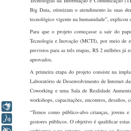
Tecnologias da Informação e Comunicação (TI
Big Data, otimizam o atendimento às suas dem
tecnológico vigente na humanidade”, explicou o
Para que o projeto começasse a sair do papel
Tecnologia e Inovação (MCTI), por meio de e
previstos para as três etapas, R$ 2 milhões já 
aprovados.
A primeira etapa do projeto consiste na impl
Laboratório de Desenvolvimento de Internet da
Coworking e uma Sala de Realidade Aumentada.
workshops, capacitações, encontros, desafios, c
Libras
“Temos como público-alvo crianças, jovens e 
Voz
gestores públicos. O objetivo é qualificar estas
ambientes e no entorno, com vistas ao desenv
+ Acessibilidade