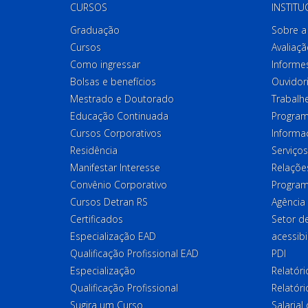
CURSOS
INSTITU
Graduação
Sobre a 
Cursos
Avaliaçã
Como ingressar
Informes
Bolsas e benefícios
Ouvidor
Mestrado e Doutorado
Trabalh
Educação Continuada
Program
Cursos Corporativos
Informa
Residência
Serviços
Manifestar Interesse
Relações
Convênio Corporativo
Program
Cursos Detran RS
Agência
Certificados
Setor 
Especialização EAD
acessibi
Qualificação Profissional EAD
PDI
Especialização
Relatór
Qualificação Profissional
Relatóri
Sugira um Curso
Salaria