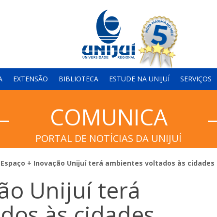
A
EXTENSÃO
BIBLIOTECA
ESTUDE NA UNIJUÍ
SERVIÇOS
COMUNICA
PORTAL DE NOTÍCIAS DA UNIJUÍ
Espaço + Inovação Unijuí terá ambientes voltados às cidades 
ão Unijuí terá
dos às cidades