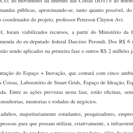
Cs); ao movimento da Internet das Coisas (IOT) e ao fenô
andas públicas, aproximando-se, tanto quanto possível, do 
 coordenador do projeto, professor Peterson Cleyton Avi.
, foram viabilizados recursos, a partir do Ministério da C
menda do ex-deputado federal Darcísio Perondi. Dos R$ 6 
estão sendo aplicados na primeira fase e outros R$ 2 milhões 
antação do Espaço + Inovação, que contará com cinco ambie
s Coisas, Laboratório de Smart Grids, Espaço de Ideação, E
 Entre as ações previstas nesta fase, estão oficinas, semi
onsultorias, mentorias e rodadas de negócios.
adultos, majoritariamente estudantes, pesquisadores, empres
 pessoas para que possam utilizar, criativamente, a infraestru
olvimento de produtos e processos inovadores, além de incen