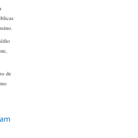
a
blicas
nsino.
Médio
ine,
azo de
omo
ciam