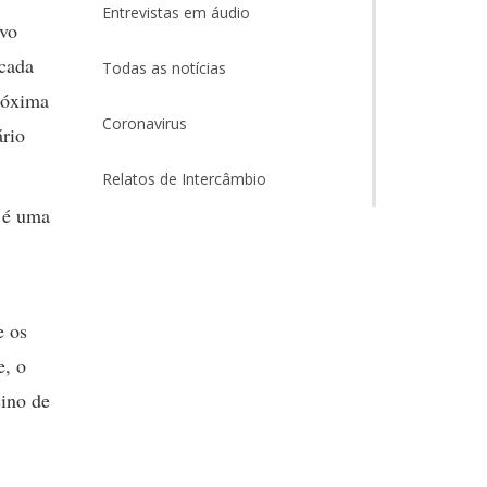
Entrevistas em áudio
ivo
 cada
Todas as notícias
róxima
Coronavirus
ário
Relatos de Intercâmbio
a é uma
e os
e, o
sino de