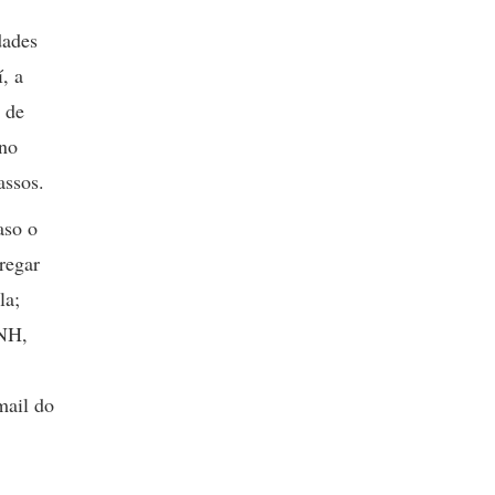
dades
, a
 de
 no
assos.
aso o
regar
la;
CNH,
mail do