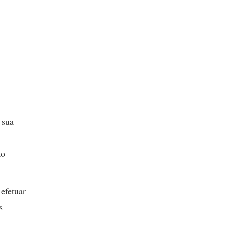
 sua
ão
efetuar
s