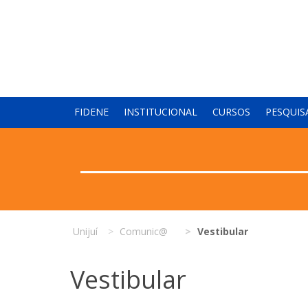
FIDENE
INSTITUCIONAL
CURSOS
PESQUIS
Unijuí
Comunic@
Vestibular
Vestibular