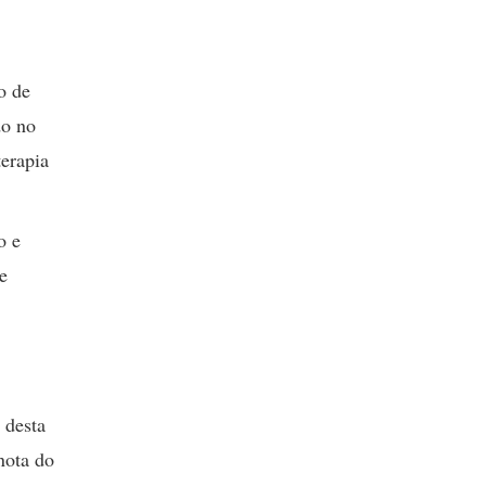
o de
do no
terapia
o e
e
 desta
nota do