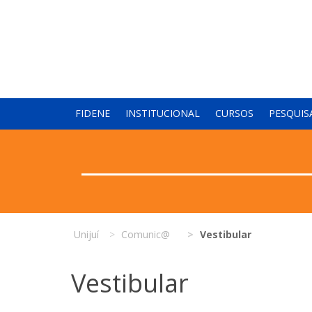
FIDENE
INSTITUCIONAL
CURSOS
PESQUIS
Unijuí
Comunic@
Vestibular
Vestibular