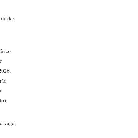
tir das
órico
no
2026,
não
ou
to);
da vaga,