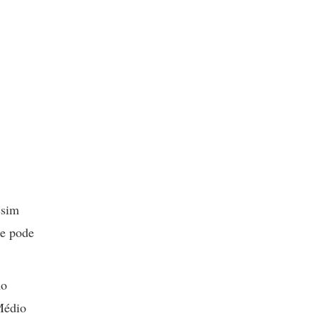
ssim
te pode
mo
Médio