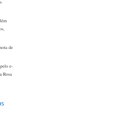
s
além
os,
 nota de
 pelo e-
ta Rosa
as