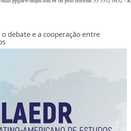
mail ppgdr@unijui.edu.br ou pelo telefone 55 3332 0452 - 
 o debate e a cooperação entre
os