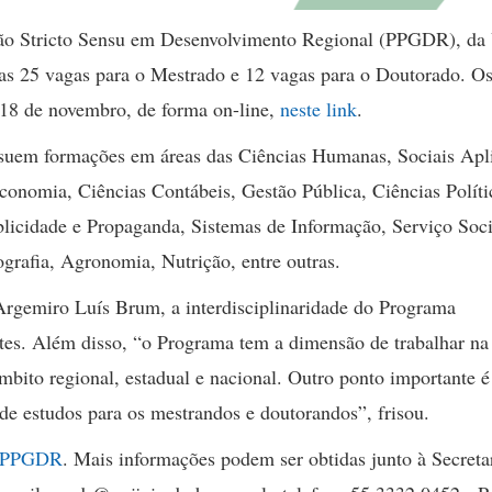
ão Stricto Sensu em Desenvolvimento Regional (PPGDR), da 
adas 25 vagas para o Mestrado e 12 vagas para o Doutorado. O
a 18 de novembro, de forma on-line,
neste link
.
suem formações em áreas das Ciências Humanas, Sociais Apl
onomia, Ciências Contábeis, Gestão Pública, Ciências Políti
ublicidade e Propaganda, Sistemas de Informação, Serviço Soci
ografia, Agronomia, Nutrição, entre outras.
gemiro Luís Brum, a interdisciplinaridade do Programa
ntes. Além disso, “o Programa tem a dimensão de trabalhar na 
bito regional, estadual e nacional. Outro ponto importante é
e estudos para os mestrandos e doutorandos”, frisou.
o PPGDR
. Mais informações podem ser obtidas junto à Secreta