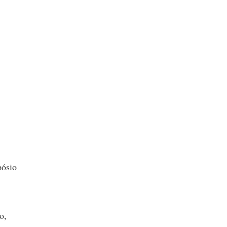
pósio
o,