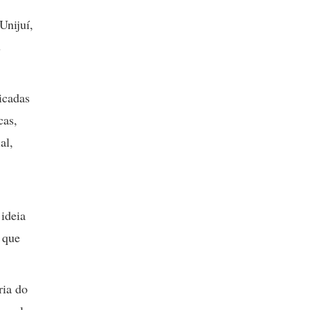
Unijuí,
s
icadas
cas,
al,
ideia
 que
ria do