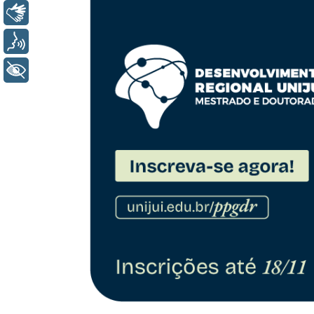
Libras
Voz
+ Acessibilidade