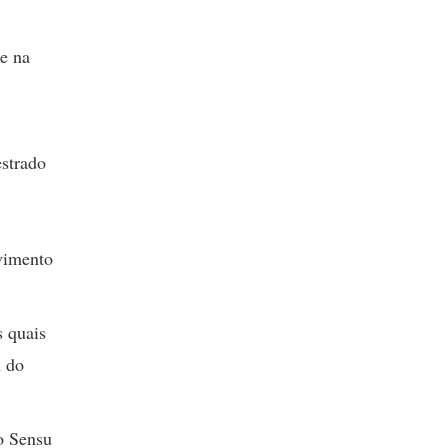
 e na
estrado
vimento
s quais
m do
o Sensu