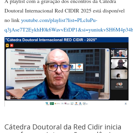
A playlist com a gravação dos encontros da Cátedra
Doutoral Internacional Red CIDIR 2025 está disponível
no link
youtube.com/playlist?list=PLcluPu-
q3jAse7T2EykhH0k6WavvEtDP1&si=yuniukvSH6M4p34
Cátedra Doutoral da Red Cidir inicia