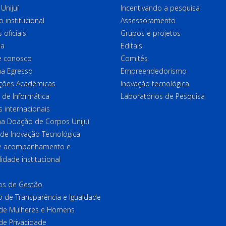
Unijuí
Incentivando a pesquisa
o institucional
Assessoramento
 oficiais
Grupos e projetos
ia
Editais
e conosco
Comitês
a Egresso
Empreendedorismo
ções Acadêmicas
Inovação tecnológica
 de Informática
Laboratórios de Pesquisa
 internacionais
a Doação de Corpos Unijuí
 de Inovação Tecnológica
de acompanhamento e
lidade institucional
ios de Gestão
o de Transparência e Igualdade
l de Mulheres e Homens
 de Privacidade