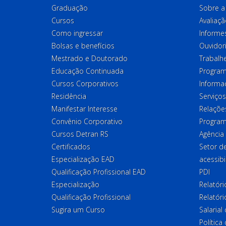
Graduação
Sobre a 
Cursos
Avaliaçã
Como ingressar
Informes
Bolsas e benefícios
Ouvidor
Mestrado e Doutorado
Trabalh
Educação Continuada
Program
Cursos Corporativos
Informa
Residência
Serviços
Manifestar Interesse
Relações
Convênio Corporativo
Program
Cursos Detran RS
Agência
Certificados
Setor 
Especialização EAD
acessibi
Qualificação Profissional EAD
PDI
Especialização
Relatór
Qualificação Profissional
Relatóri
Sugira um Curso
Salaria
Política