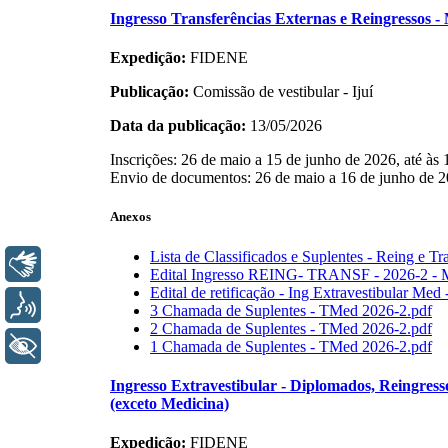
Libras
Voz
+ Acessibilidade