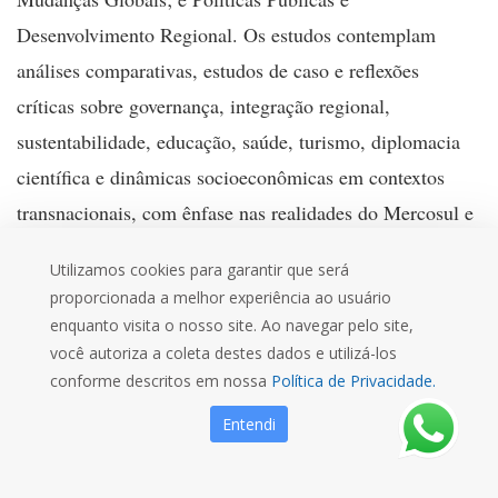
Desenvolvimento Regional. Os estudos contemplam
análises comparativas, estudos de caso e reflexões
críticas sobre governança, integração regional,
sustentabilidade, educação, saúde, turismo, diplomacia
científica e dinâmicas socioeconômicas em contextos
transnacionais, com ênfase nas realidades do Mercosul e
de territórios de fronteira.
Utilizamos cookies para garantir que será
A coletânea evidencia a relevância da cooperação
proporcionada a melhor experiência ao usuário
enquanto visita o nosso site. Ao navegar pelo site,
interinstitucional e da internacionalização dos programas
você autoriza a coleta destes dados e utilizá-los
stricto sensu como estratégias para enfrentar desafios
conforme descritos em nossa
Política de Privacidade.
contemporâneos complexos, como desigualdades sociais,
Entendi
mudanças climáticas, gestão de recursos naturais e
inclusão educacional. Ao promover o diálogo entre