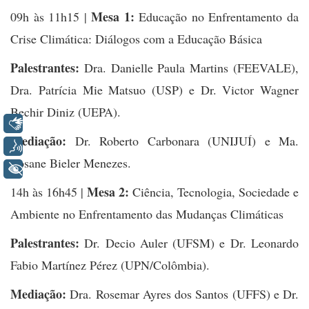
Mesa 1:
09h às 11h15 |
Educação no Enfrentamento da
Crise Climática: Diálogos com a Educação Básica
Palestrantes:
Dra. Danielle Paula Martins (FEEVALE),
Dra. Patrícia Mie Matsuo (USP) e Dr. Victor Wagner
Bechir Diniz (UEPA).
Libras
Mediação:
Dr. Roberto Carbonara (UNIJUÍ) e Ma.
Voz
Rosane Bieler Menezes.
+ Acessibilidade
Mesa 2:
14h às 16h45 |
Ciência, Tecnologia, Sociedade e
Ambiente no Enfrentamento das Mudanças Climáticas
Palestrantes:
Dr. Decio Auler (UFSM) e Dr. Leonardo
Fabio Martínez Pérez (UPN/Colômbia).
Mediação:
Dra. Rosemar Ayres dos Santos (UFFS) e Dr.