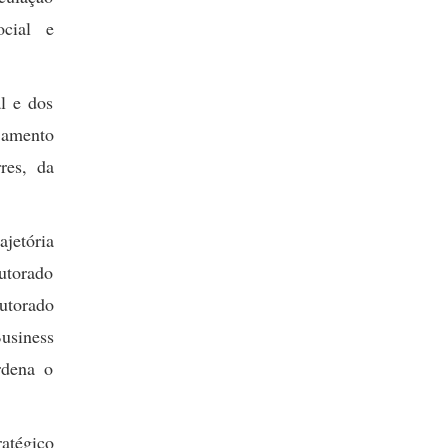
ocial e
l e dos
jamento
res, da
jetória
utorado
utorado
usiness
rdena o
atégico