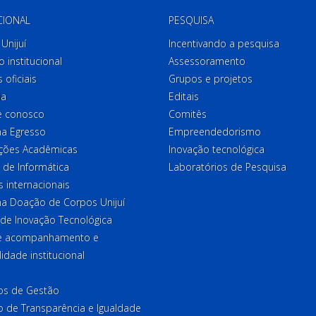
CIONAL
PESQUISA
Unijuí
Incentivando a pesquisa
o institucional
Assessoramento
 oficiais
Grupos e projetos
ia
Editais
e conosco
Comitês
a Egresso
Empreendedorismo
ções Acadêmicas
Inovação tecnológica
 de Informática
Laboratórios de Pesquisa
 internacionais
a Doação de Corpos Unijuí
 de Inovação Tecnológica
de acompanhamento e
lidade institucional
ios de Gestão
o de Transparência e Igualdade