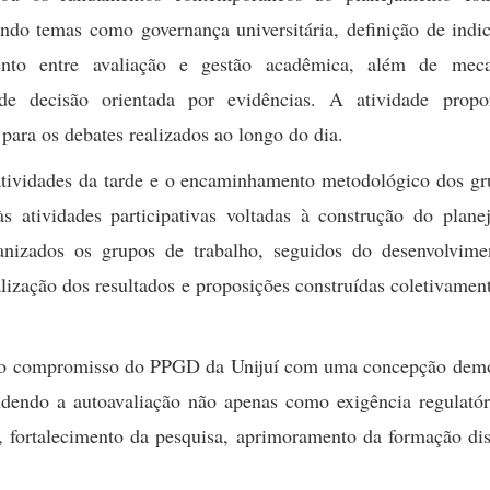
indo temas como governança universitária, definição de indi
mento entre avaliação e gestão acadêmica, além de mec
de decisão orientada por evidências. A atividade propo
para os debates realizados ao longo do dia.
 atividades da tarde e o encaminhamento metodológico dos g
às atividades participativas voltadas à construção do plane
anizados os grupos de trabalho, seguidos do desenvolvime
alização dos resultados e proposições construídas coletivamen
u o compromisso do PPGD da Unijuí com uma concepção demo
ndendo a autoavaliação não apenas como exigência regulatór
l, fortalecimento da pesquisa, aprimoramento da formação di