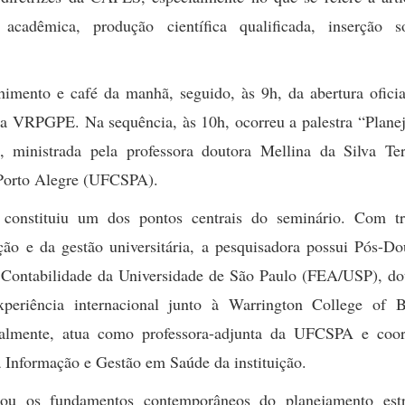
 acadêmica, produção científica qualificada, inserção s
imento e café da manhã, seguido, às 9h, da abertura oficia
 VRPGPE. Na sequência, às 10h, ocorreu a palestra “Plane
, ministrada pela professora doutora Mellina da Silva Ter
 Porto Alegre (UFCSPA).
 constituiu um dos pontos centrais do seminário. Com tra
ão e da gestão universitária, a pesquisadora possui Pós-Do
 Contabilidade da Universidade de São Paulo (FEA/USP), do
riência internacional junto à Warrington College of B
tualmente, atua como professora-adjunta da UFCSPA e coo
Informação e Gestão em Saúde da instituição.
dou os fundamentos contemporâneos do planejamento estr