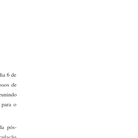
dia 6 de
essos de
eunindo
 para o
da pós-
culação