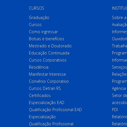
CURSOS
INSTITU
Graduação
Sobre a 
Cursos
Avaliaçã
Como ingressar
Informes
Bolsas e benefícios
Ouvidor
Mestrado e Doutorado
Trabalh
Educação Continuada
Program
Cursos Corporativos
Informa
Residência
Serviços
Manifestar Interesse
Relações
Convênio Corporativo
Program
Cursos Detran RS
Agência
Certificados
Setor 
Especialização EAD
acessibi
Qualificação Profissional EAD
PDI
Especialização
Relatór
Qualificação Profissional
Relatóri