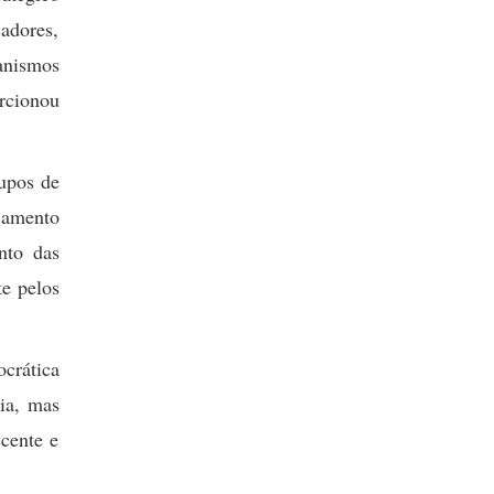
cadores,
anismos
rcionou
rupos de
jamento
nto das
te pelos
crática
ia, mas
scente e