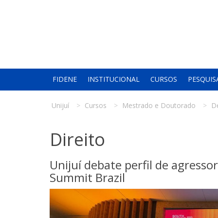
FIDENE
INSTITUCIONAL
CURSOS
PESQUIS
Unijuí
Cursos
Mestrado e Doutorado
D
Direito
Unijuí debate perfil de agresso
Summit Brazil