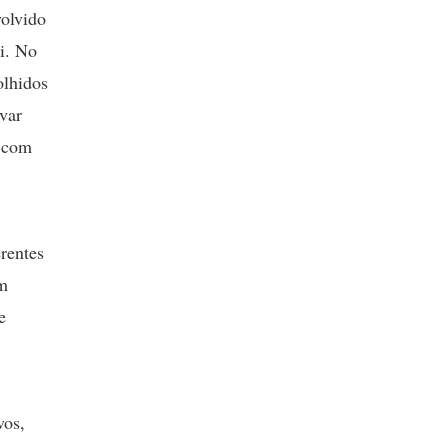
volvido
i. No
olhidos
rvar
s com
rentes
em
e
vos,