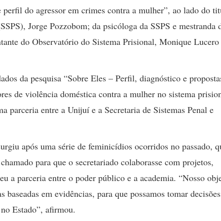
 perfil do agressor em crimes contra a mulher”, ao lado do tit
 (SSPS), Jorge Pozzobom; da psicóloga da SSPS e mestranda 
ntante do Observatório do Sistema Prisional, Monique Lucero
ados da pesquisa “Sobre Eles – Perfil, diagnóstico e proposta
es de violência doméstica contra a mulher no sistema prisio
a parceria entre a Unijuí e a Secretaria de Sistemas Penal e
surgiu após uma série de feminicídios ocorridos no passado, 
 chamado para que o secretariado colaborasse com projetos,
eu a parceria entre o poder público e a academia. “Nosso obje
cas baseadas em evidências, para que possamos tomar decisõe
 no Estado”, afirmou.