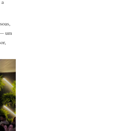
 a
soas,
s — um
or,