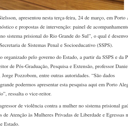
 Nielsson, apresentou nesta terça-feira, 24 de março, em Porto 
gnóstico e propostas de intervenção: painel de acompanhament
 no sistema prisional do Rio Grande do Sul”, o qual é desenvo
a Secretaria de Sistemas Penal e Socioeducativo (SSPS).
 organizado pelo governo do Estado, a partir da SSPS e da P
eitor de Pós-Graduação, Pesquisa e Extensão, professor Danie
, Jorge Pozzobom, entre outras autoridades. “São dados
grande podermos apresentar esta pesquisa aqui em Porto Aleg
”, ressalta o vice-reitor.
agressor de violência contra a mulher no sistema prisional ga
as de Atenção às Mulheres Privadas de Liberdade e Egressas 
 de Estado.