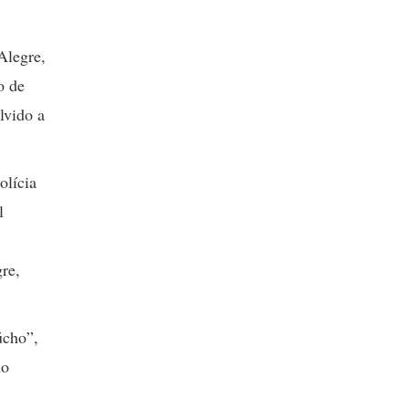
Alegre,
o de
lvido a
olícia
l
re,
úcho”,
no