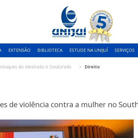
A
EXTENSÃO
BIBLIOTECA
ESTUDE NA UNIJUÍ
SERVIÇOS
estaques do Mestrado e Doutorado
Direito
res de violência contra a mulher no Sout