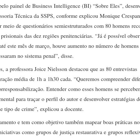
pelo painel de Business Intelligence (BI) “Sobre Eles”, desen
sessoria Técnica da SSPS, conforme explicou Monique Crespan
 por meio de questionários semiestruturados com 80 homens rec
risionais das dez regiões penitenciárias. “Já é possível obse
, até este mês de março, houve aumento no número de homen
essaram no sistema penal”, disse.
s, a professora Joice Nielsson destacou que as 80 entrevistas
 duração média de 1h a 1h30 cada. “Queremos compreender dife
utorresponsabilização. Entender como esses homens se perceb
ental para traçar o perfil do autor e desenvolver estratégias d
e tipo de crime”, explicou a docente.
damento e tem como objetivo também mapear boas práticas no
niciativas como grupos de justiça restaurativa e grupos reflexi