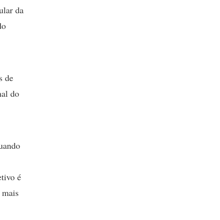
ular da
do
s de
nal do
quando
tivo é
s mais