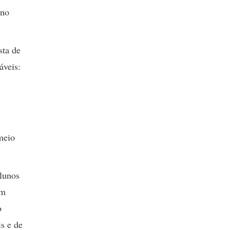
 no
sta de
áveis:
meio
alunos
em
o
is e de