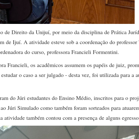
so de Direito da Unijuí, por meio da disciplina de Prática Jurí
um de Ijuí. A atividade esteve sob a coordenação do professor
rdenadora do curso, professora Francieli Formentini.
sora Francieli, os acadêmicos assumem os papéis de juiz, prom
studar o caso a ser julgado - desta vez, foi utilizada para a 
ram do Júri estudantes do Ensino Médio, inscritos para o proj
am ao Júri Simulado como também foram sorteados para atuar
e a atividade também contou com a presença de alguns egress