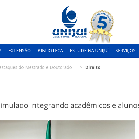
A
EXTENSÃO
BIBLIOTECA
ESTUDE NA UNIJUÍ
SERVIÇOS
estaques do Mestrado e Doutorado
Direito
 Simulado integrando acadêmicos e aluno