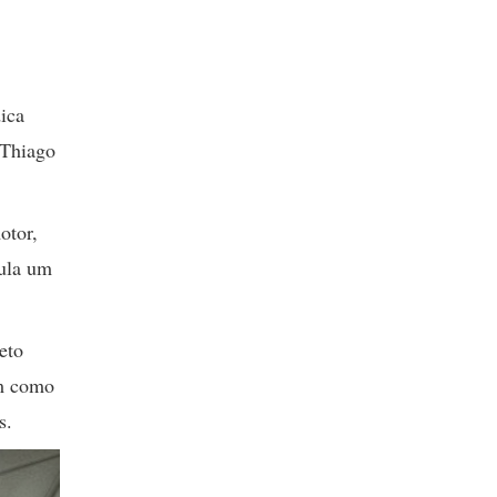
dica
 Thiago
otor,
aula um
eto
em como
os.