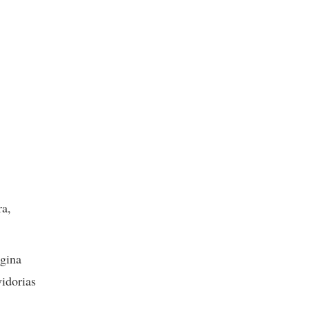
ra,
egina
idorias