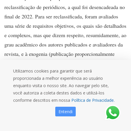
reclassificação de periódicos, a qual foi desencadeada no
final de 2022. Para ser reclassificada, foram avaliados
uma série de requisitos objetivos, os quais são detalhados
e complexos, mas que dizem respeito, resumidamente, ao
grau acadêmico dos autores publicados e avaliadores da
revista, e à exogenia (publicação proporcionalmente
maior de autores provenientes de Instituições de fora do
Utilizamos cookies para garantir que será
Rio Grande do Sul), dentre vários outros.
proporcionada a melhor experiência ao usuário
A Revista Direitos Humanos e Democracia da Unijuí é
enquanto visita o nosso site. Ao navegar pelo site,
você autoriza a coleta destes dados e utilizá-los
um periódico focado nos temas Direitos Humanos e
conforme descritos em nossa
Política de Privacidade.
Fundamentais, bem como Democracia. “Trata-se de um
Entendi
escopo bastante amplo, que compreende temáticas
essenciais para o desenvolvimento humano e institucional