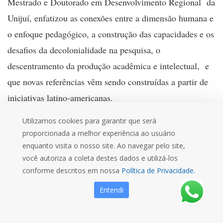
Mestrado e Doutorado em Desenvolvimento Regional da
Unijuí, enfatizou as conexões entre a dimensão humana e
o enfoque pedagógico, a construção das capacidades e os
desafios da decolonialidade na pesquisa, o
descentramento da produção acadêmica e intelectual, e
que novas referências vêm sendo construídas a partir de
iniciativas latino-americanas.
Segundo o professor Büttenbender, o evento foi
Utilizamos cookies para garantir que será
proporcionada a melhor experiência ao usuário
promovido no contexto da pandemia, integrado às
enquanto visita o nosso site. Ao navegar pelo site,
estratégias de internacionalização da universidade e
você autoriza a coleta destes dados e utilizá-los
maior articulação externa do Programa de Mestrado e
conforme descritos em nossa
Política de Privacidade.
Doutorado em Desenvolvimento Regional. Destacou
Entendi
também que, a partir de redes de pesquisa, de projetos de
pesquisa interinstitucionais, busca-se gerar orientações