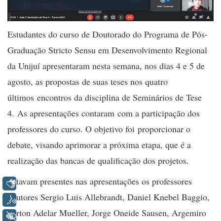
Estudantes do curso de Doutorado do Programa de Pós-
Graduação Stricto Sensu em Desenvolvimento Regional
da Unijuí apr
esentaram nesta semana, nos dias 4 e 5 de
agosto, as propostas de suas teses nos quatro
últimos
encontros da disciplina de Seminários de Tese
4
. As apresentações contaram com a participação dos
professores do curso. O objetivo foi proporcionar o
debate, visando aprimorar a próxima etapa, que é a
realização das bancas de qualificação dos projetos.
Estavam presentes nas apresentações os professores
Libras
doutores
Sergio Luis Allebrandt, Daniel Knebel Baggio,
Voz
Airton Adelar Mueller, Jorge Oneide Sausen, Argemiro
+ Acessibilidade